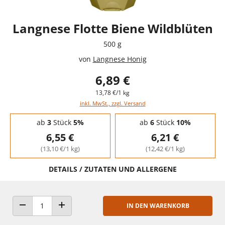
Langnese Flotte Biene Wildblüten
500 g
von
Langnese Honig
6,89 €
13,78 €/1 kg
inkl. MwSt., zzgl. Versand
Staffelpreise - Mengenrabatt
ab
3
Stück
5%
ab
6
Stück
10%
6,55 €
6,21 €
(13,10 €/1 kg)
(12,42 €/1 kg)
DETAILS / ZUTATEN UND ALLERGENE
IN DEN WARENKORB
ANZAHL VERRINGERN
ANZAHL ERHÖHEN