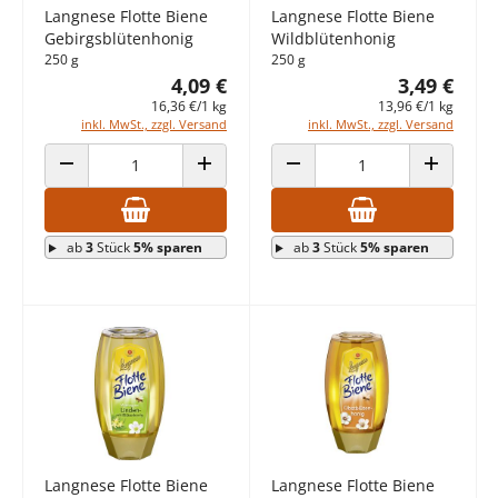
Langnese Flotte Biene
Langnese Flotte Biene
Gebirgsblütenhonig
Wildblütenhonig
250 g
250 g
4,09 €
3,49 €
16,36 €/1 kg
13,96 €/1 kg
inkl. MwSt., zzgl. Versand
inkl. MwSt., zzgl. Versand
ANZAHL VERRINGERN
ANZAHL ERHÖHEN
ANZAHL VERRINGERN
ANZAHL E
ab
3
Stück
5% sparen
ab
3
Stück
5% sparen
Langnese Flotte Biene
Langnese Flotte Biene