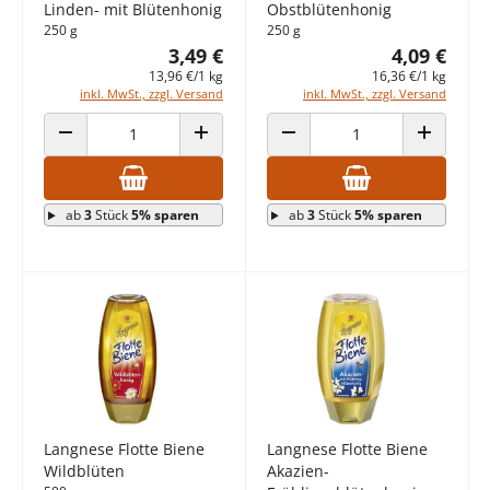
Linden- mit Blütenhonig
Obstblütenhonig
250 g
250 g
3,49 €
4,09 €
13,96 €/1 kg
16,36 €/1 kg
inkl. MwSt., zzgl. Versand
inkl. MwSt., zzgl. Versand
ANZAHL VERRINGERN
ANZAHL ERHÖHEN
ANZAHL VERRINGERN
ANZAHL E
ab
3
Stück
5% sparen
ab
3
Stück
5% sparen
Langnese Flotte Biene
Langnese Flotte Biene
Wildblüten
Akazien-