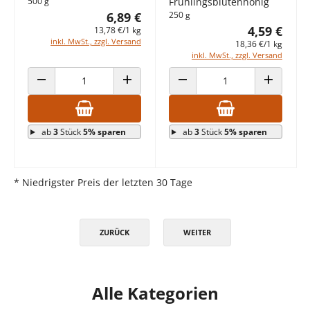
500 g
Frühlingsblütenhonig
6,89 €
250 g
4,59 €
13,78 €/1 kg
inkl. MwSt., zzgl. Versand
18,36 €/1 kg
inkl. MwSt., zzgl. Versand
ANZAHL VERRINGERN
ANZAHL ERHÖHEN
ANZAHL VERRINGERN
ANZAHL E
ab
3
Stück
5% sparen
ab
3
Stück
5% sparen
* Niedrigster Preis der letzten 30 Tage
ZURÜCK
WEITER
Alle Kategorien