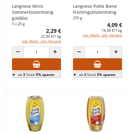
Langnese Minis
Langnese Flotte Biene
Sommerblütenhonig
Frühlingsblütenhonig
goldklar
250 g
5 x 20 g
4,09 €
2,29 €
16,36 €/1 kg
inkl. MwSt., zzgl. Versand
22,90 €/1 kg
inkl. MwSt., zzgl. Versand
ANZAHL VERRINGERN
ANZAHL ERHÖHEN
ANZAHL VERRINGERN
ANZAHL E
ab
3
Stück
5% sparen
ab
3
Stück
5% sparen