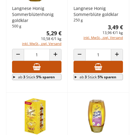
Langnese Honig
Langnese Honig
Sommerblütenhonig
Sommerblüte goldklar
goldklar
250 g
500 g
3,49 €
5,29 €
13,96 €/1 kg
inkl. MwSt., zzgl. Versand
10,58 €/1 kg
inkl. MwSt., zzgl. Versand
ANZAHL VERRINGERN
ANZAHL ERHÖHEN
ANZAHL VERRINGERN
ANZAHL E
ab
3
Stück
5% sparen
ab
3
Stück
5% sparen