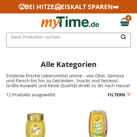
Zum Hauptinhalt springen
🥵BEI HITZE🥶EISKALT SPAREN➡️
Zur Navigation springen
0
Zur Suche springen
0,00 €
MAIN MENU
Nach Produkten suchen
Alle Kategorien
Entdecke frische Lebensmittel online – von Obst, Gemüse
und Fleisch bis hin zu Getränken, Snacks und Feinkost.
Große Auswahl und beste Qualität direkt zu dir nach Hause!
12
Produkte ausgewählt
FILTERN