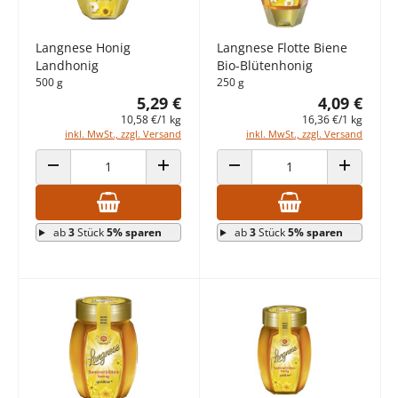
Langnese Honig
Langnese Flotte Biene
Landhonig
Bio-Blütenhonig
500 g
250 g
5,29 €
4,09 €
10,58 €/1 kg
16,36 €/1 kg
inkl. MwSt., zzgl. Versand
inkl. MwSt., zzgl. Versand
ANZAHL VERRINGERN
ANZAHL ERHÖHEN
ANZAHL VERRINGERN
ANZAHL E
ab
3
Stück
5% sparen
ab
3
Stück
5% sparen