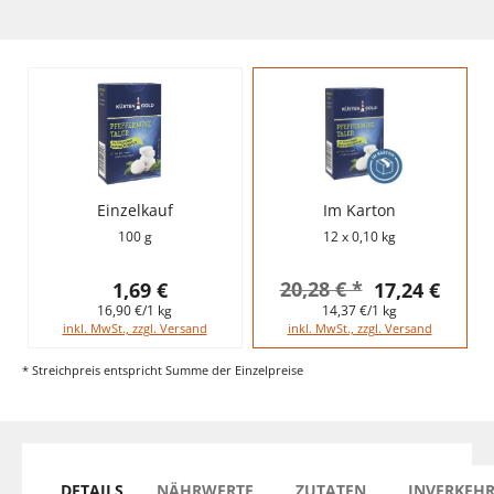
Einzelkauf
Im Karton
100 g
12 x 0,10 kg
20,28 € *
1,69 €
17,24 €
16,90 €/1 kg
14,37 €/1 kg
inkl. MwSt., zzgl. Versand
inkl. MwSt., zzgl. Versand
* Streichpreis entspricht Summe der Einzelpreise
DETAILS
NÄHRWERTE
ZUTATEN
INVERKEH