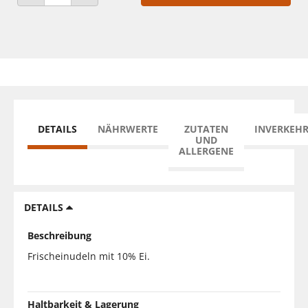
ANZAHL VERRINGERN
ANZAHL ERHÖHEN
DETAILS
NÄHRWERTE
ZUTATEN
INVERKEH
UND
ALLERGENE
DETAILS
Beschreibung
Frischeinudeln mit 10% Ei.
Haltbarkeit & Lagerung