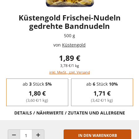
Küstengold Frischei-Nudeln
gedrehte Bandnudeln
500 g
von
Küstengold
1,89 €
3,78 €/1 kg
inkl. MwSt., zzgl. Versand
Staffelpreise - Mengenrabatt
ab
3
Stück
5%
ab
6
Stück
10%
1,80 €
1,71 €
(3,60 €/1 kg)
(3,42 €/1 kg)
DETAILS / NÄHRWERTE / ZUTATEN UND ALLERGENE
IN DEN WARENKORB