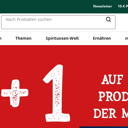
Newsletter
10-€-
Nach Produkten suchen
n
Themen
Spirituosen-Welt
Ernähren
m