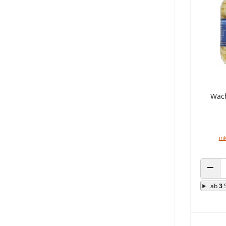
Wac
in
ANZA
ab
3