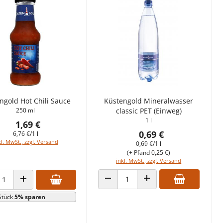
ngold Hot Chili Sauce
Küstengold Mineralwasser
250 ml
classic PET (Einweg)
1 l
1,69 €
0,69 €
6,76 €/1 l
kl. MwSt., zzgl. Versand
0,69 €/1 l
(+ Pfand 0,25 €)
inkl. MwSt., zzgl. Versand
ANZAHL VERRINGERN
ANZAHL ERHÖHEN
HL VERRINGERN
ANZAHL ERHÖHEN
Stück
5% sparen