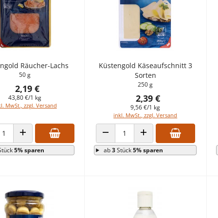
ngold Räucher-Lachs
Küstengold Käseaufschnitt 3
50 g
Sorten
250 g
2,19 €
2,39 €
43,80 €/1 kg
kl. MwSt., zzgl. Versand
9,56 €/1 kg
inkl. MwSt., zzgl. Versand
ANZAHL VERRINGERN
ANZAHL ERHÖHEN
HL VERRINGERN
ANZAHL ERHÖHEN
ab
3
Stück
5% sparen
Stück
5% sparen