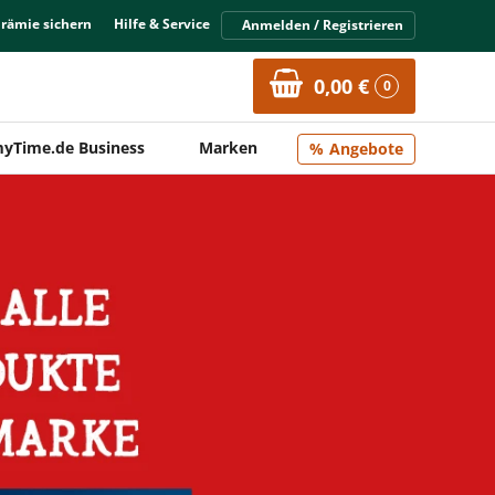
Prämie sichern
Hilfe & Service
Anmelden / Registrieren
0,00 €
0
yTime.de Business
Marken
Angebote