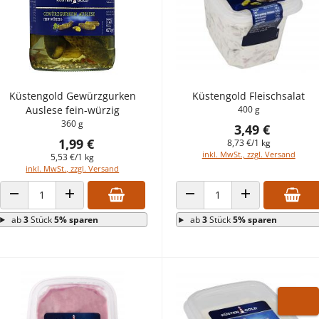
Küstengold Gewürzgurken
Küstengold Fleischsalat
Auslese fein-würzig
400 g
360 g
3,49 €
1,99 €
8,73 €/1 kg
inkl. MwSt., zzgl. Versand
5,53 €/1 kg
inkl. MwSt., zzgl. Versand
ANZAHL VERRINGERN
ANZAHL ERHÖHEN
ANZAHL VERRINGERN
ANZAHL ERHÖHEN
ab
3
Stück
5% sparen
ab
3
Stück
5% sparen
WARE