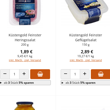
Küstengold Feinster
Küstengold Feinster
Heringssalat
Geflügelsalat
200 g
150 g
1,89 €
2,89 €
9,45 €/1 kg
19,27 €/1 kg
inkl. MwSt., zzgl. Versand
inkl. MwSt., zzgl. Versand
ANZAHL VERRINGERN
ANZAHL ERHÖHEN
ANZAHL VERRINGERN
ANZAHL ERHÖHEN
ab
3
Stück
5% sparen
ab
3
Stück
5% sparen