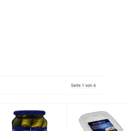
Vorherige Seite
Nächste Seite
Seite 1 von 6