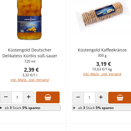
Küstengold Deutscher
Küstengold Kaffeekränze
Delikatess Kürbis süß-sauer
300 g
720 ml
3,19 €
2,39 €
10,63 €/1 kg
inkl. MwSt., zzgl. Versand
3,32 €/1 l
inkl. MwSt., zzgl. Versand
ANZAHL VERRINGERN
ANZAHL ERHÖHEN
ANZAHL VERRINGERN
ANZAHL ERHÖHEN
ab
3
Stück
5% sparen
ab
3
Stück
5% sparen