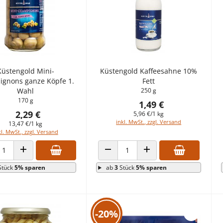
Küstengold Mini-
Küstengold Kaffeesahne 10%
gnons ganze Köpfe 1.
Fett
Wahl
250 g
170 g
1,49 €
2,29 €
5,96 €/1 kg
inkl. MwSt., zzgl. Versand
13,47 €/1 kg
kl. MwSt., zzgl. Versand
ANZAHL VERRINGERN
ANZAHL ERHÖHEN
HL VERRINGERN
ANZAHL ERHÖHEN
ab
3
Stück
5% sparen
Stück
5% sparen
-20%