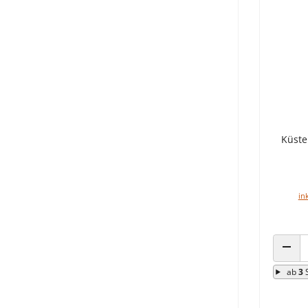
Küste
in
ANZA
ab
3