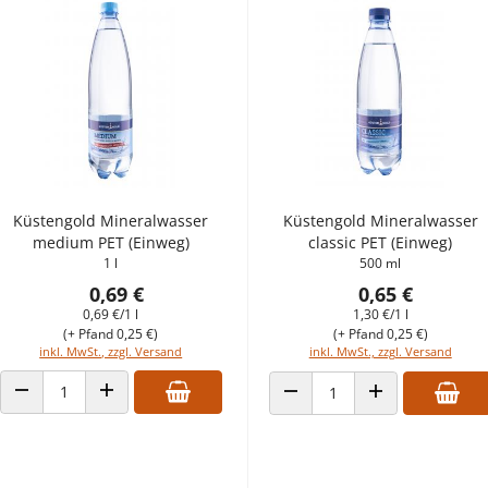
Küstengold Mineralwasser
Küstengold Mineralwasser
medium PET (Einweg)
classic PET (Einweg)
1 l
500 ml
0,69 €
0,65 €
0,69 €/1 l
1,30 €/1 l
(+ Pfand 0,25 €)
(+ Pfand 0,25 €)
inkl. MwSt., zzgl. Versand
inkl. MwSt., zzgl. Versand
ANZAHL VERRINGERN
ANZAHL ERHÖHEN
ANZAHL VERRINGERN
ANZAHL ERHÖHEN