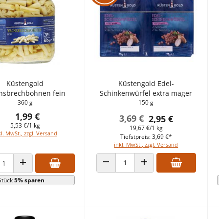
Küstengold
Küstengold Edel-
hsbrechbohnen fein
Schinkenwürfel extra mager
360 g
150 g
1,99 €
3,69 €
2,95 €
5,53 €/1 kg
19,67 €/1 kg
kl. MwSt., zzgl. Versand
Tiefstpreis: 3,69 €*
inkl. MwSt., zzgl. Versand
ANZAHL VERRINGERN
ANZAHL ERHÖHEN
HL VERRINGERN
ANZAHL ERHÖHEN
Stück
5% sparen