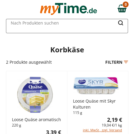
Zum Hauptinhalt springen
0
0,00 €
Zur Navigation springen
MAIN MENU
Nach Produkten suchen
Zur Suche springen
Korbkäse
2
Produkte ausgewählt
FILTERN
Loose Quäse mit Skyr
Kulturen
115 g
2,19 €
Loose Quäse aromatisch
220 g
19,04 €/1 kg
inkl. MwSt., zzgl. Versand
3,39 €