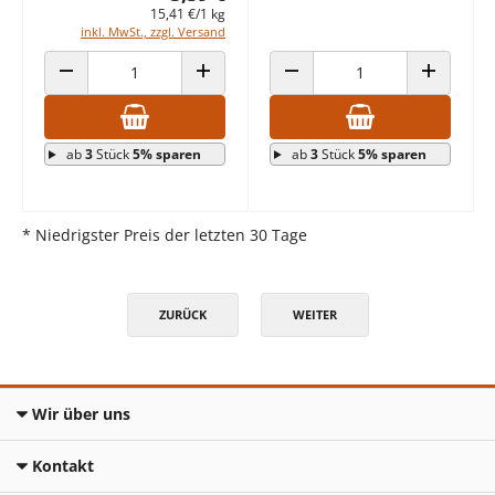
15,41 €/1 kg
inkl. MwSt., zzgl. Versand
ANZAHL VERRINGERN
ANZAHL ERHÖHEN
ANZAHL VERRINGERN
ANZAHL E
ab
3
Stück
5% sparen
ab
3
Stück
5% sparen
* Niedrigster Preis der letzten 30 Tage
ZURÜCK
WEITER
Wir über uns
Kontakt