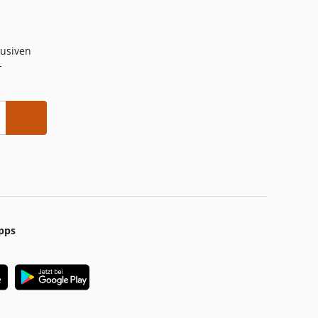
lusiven
-
pps