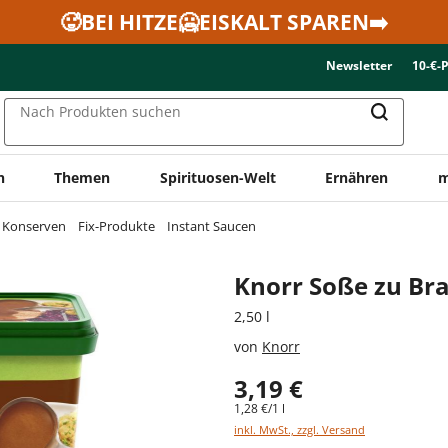
🥵BEI HITZE🥶EISKALT SPAREN➡️
Newsletter
10-€-
Nach Produkten suchen
n
Themen
Spirituosen-Welt
Ernähren
m
& Konserven
Fix-Produkte
Instant Saucen
Knorr Soße zu Bra
2,50 l
von
Knorr
3,19 €
1,28 €/1 l
inkl. MwSt., zzgl. Versand