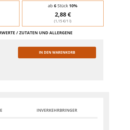
ab
6
Stück
10%
2,88 €
(1,15 €/1 l)
HRWERTE / ZUTATEN UND ALLERGENE
IN DEN WARENKORB
EN
E
INVERKEHRBRINGER