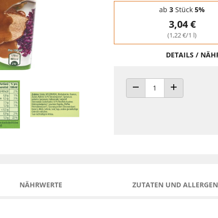
Staffelpreise - Mengenrabatt
ab
3
Stück
5%
3,04 €
(1,22 €/1 l)
DETAILS / NÄ
ANZAHL VERRINGERN
ANZAHL ERHÖH
NÄHRWERTE
ZUTATEN UND ALLERGEN