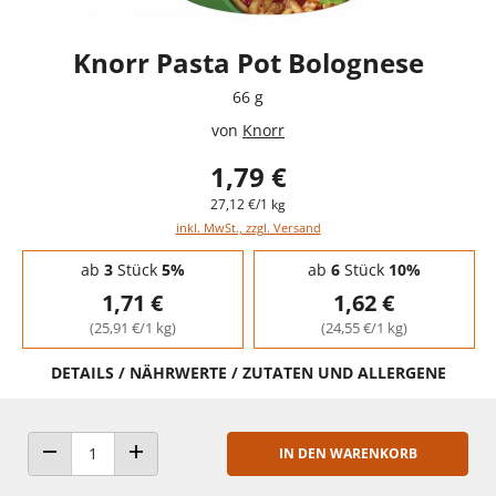
Knorr Pasta Pot Bolognese
66 g
von
Knorr
1,79 €
27,12 €/1 kg
inkl. MwSt., zzgl. Versand
Staffelpreise - Mengenrabatt
ab
3
Stück
5%
ab
6
Stück
10%
1,71 €
1,62 €
(25,91 €/1 kg)
(24,55 €/1 kg)
DETAILS / NÄHRWERTE / ZUTATEN UND ALLERGENE
IN DEN WARENKORB
ANZAHL VERRINGERN
ANZAHL ERHÖHEN