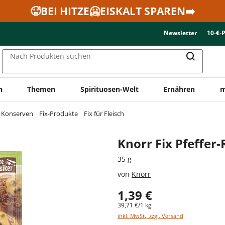
🥵BEI HITZE🥶EISKALT SPAREN➡️
Newsletter
10-€-
Nach Produkten suchen
n
Themen
Spirituosen-Welt
Ernähren
m
& Konserven
Fix-Produkte
Fix für Fleisch
Knorr Fix Pfeffer
35 g
von
Knorr
1,39 €
39,71 €/1 kg
inkl. MwSt., zzgl. Versand