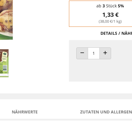
Staffelpreise - Mengenrabatt
ab
3
Stück
5%
1,33 €
(38,00 €/1 kg)
DETAILS / NÄ
ANZAHL VERRINGERN
ANZAHL ERHÖH
NÄHRWERTE
ZUTATEN UND ALLERGEN