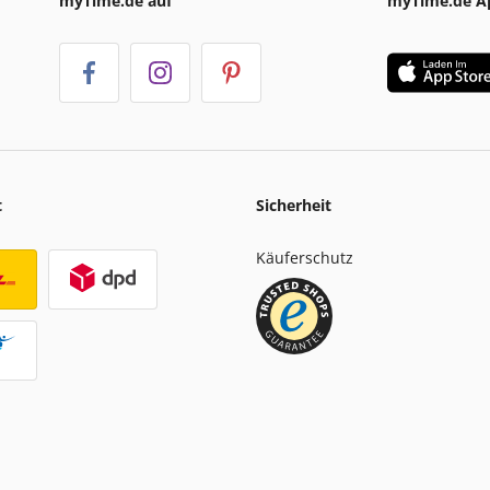
myTime.de auf
myTime.de A
t
Sicherheit
Käuferschutz