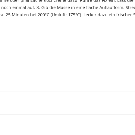
ne oder pflanzliche Kochcreme dazu. Rühre das Fix ein. Lass die
och einmal auf. 3. Gib die Masse in eine flache Auflaufform. Stre
. 25 Minuten bei 200°C (Umluft: 175°C). Lecker dazu ein frischer S