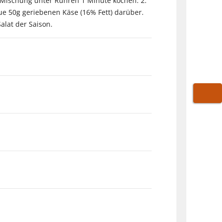
 Mischung unter Rühren 1 Minute kochen. 2.
ue 50g geriebenen Käse (16% Fett) darüber.
alat der Saison.
WARE