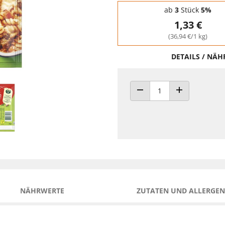
Staffelpreise - Mengenrabatt
ab
3
Stück
5%
1,33 €
(36,94 €/1 kg)
DETAILS / NÄ
ANZAHL VERRINGERN
ANZAHL ERHÖH
NÄHRWERTE
ZUTATEN UND ALLERGEN