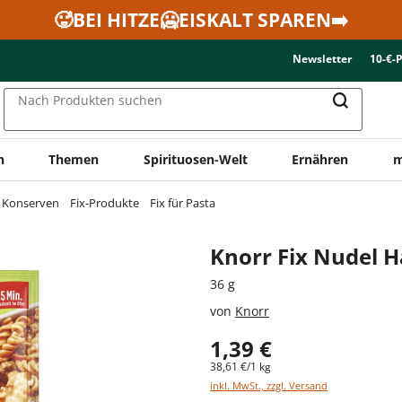
🥵BEI HITZE🥶EISKALT SPAREN➡️
Newsletter
10-€-
Nach Produkten suchen
n
Themen
Spirituosen-Welt
Ernähren
m
& Konserven
Fix-Produkte
Fix für Pasta
Knorr Fix Nudel H
36 g
von
Knorr
1,39 €
38,61 €/1 kg
inkl. MwSt., zzgl. Versand