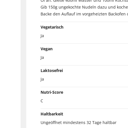
Öl an. Gieße 400ml Wasser und 100ml Kochsah
Gib 150g ungekochte Nudeln dazu und koche n
Backe den Auflauf im vorgeheizten Backofen ca
Vegetarisch
Ja
Vegan
Ja
Laktosefrei
Ja
Nutri-Score
C
Haltbarkeit
Ungeöffnet mindestens 32 Tage haltbar