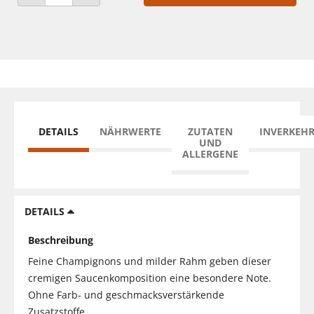
ANZAHL VERRINGERN
ANZAHL ERHÖHEN
DETAILS
NÄHRWERTE
ZUTATEN
INVERKEH
UND
ALLERGENE
DETAILS
Beschreibung
Feine Champignons und milder Rahm geben dieser
cremigen Saucenkomposition eine besondere Note.
Ohne Farb- und geschmacksverstärkende
Zusatzstoffe.