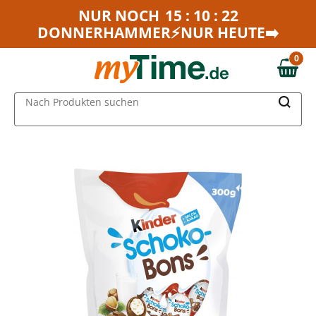
Zum Hauptinhalt springen
NUR NOCH
15 : 10 : 22
DONNERHAMMER⚡NUR HEUTE➡️
Zur Navigation springen
Zur Suche springen
0
0,00 €
MAIN MENU
Nach Produkten suchen