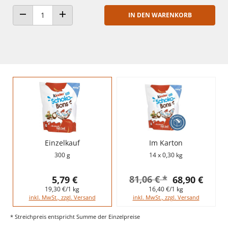
IN DEN WARENKORB
ANZAHL VERRINGERN
ANZAHL ERHÖHEN
Einzelkauf
Im Karton
300 g
14 x 0,30 kg
81,06 € *
5,79 €
68,90 €
19,30 €/1 kg
16,40 €/1 kg
inkl. MwSt., zzgl. Versand
inkl. MwSt., zzgl. Versand
* Streichpreis entspricht Summe der Einzelpreise