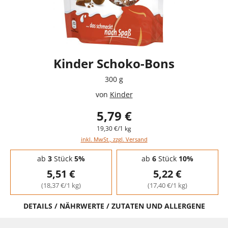
Kinder Schoko-Bons
300 g
von
Kinder
5,79 €
19,30 €/1 kg
inkl. MwSt., zzgl. Versand
Staffelpreise - Mengenrabatt
ab
3
Stück
5%
ab
6
Stück
10%
5,51 €
5,22 €
(18,37 €/1 kg)
(17,40 €/1 kg)
DETAILS / NÄHRWERTE / ZUTATEN UND ALLERGENE