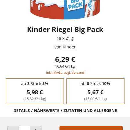
Kinder Riegel Big Pack
18 x 21 g
von
Kinder
6,29 €
16,64 €/1 kg
inkl. MwSt., zzgl. Versand
Staffelpreise - Mengenrabatt
ab
3
Stück
5%
ab
6
Stück
10%
5,98 €
5,67 €
(15,82 €/1 kg)
(15,00 €/1 kg)
DETAILS / NÄHRWERTE / ZUTATEN UND ALLERGENE