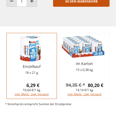
IN DEN WARENKORB
ANZAHL VERRINGERN
ANZAHL ERHÖHEN
Im Karton
Einzelkauf
15 x 0,38 kg
18 x 21 g
94,35 € *
6,29 €
80,20 €
16,64 €/1 kg
14,14 €/1 kg
inkl. MwSt., zzgl. Versand
inkl. MwSt., zzgl. Versand
* Streichpreis entspricht Summe der Einzelpreise