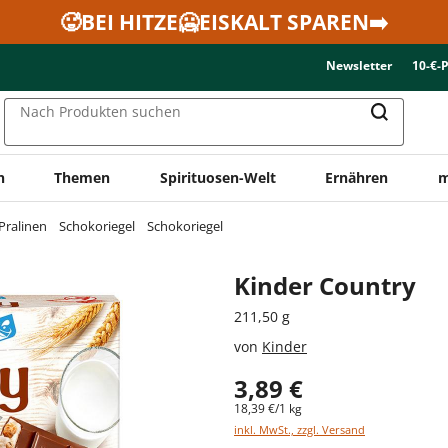
🥵BEI HITZE🥶EISKALT SPAREN➡️
Newsletter
10-€-
Nach Produkten suchen
n
Themen
Spirituosen-Welt
Ernähren
m
Pralinen
Schokoriegel
Schokoriegel
Kinder Country
211,50 g
von
Kinder
3,89 €
18,39 €/1 kg
inkl. MwSt., zzgl. Versand