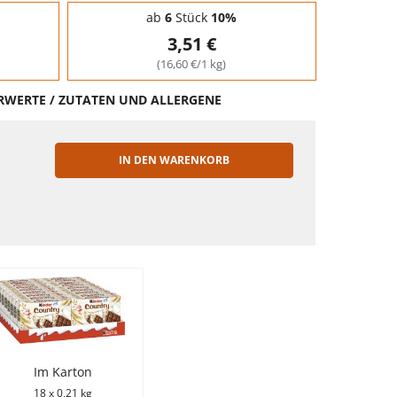
ab
6
Stück
10%
3,51 €
(16,60 €/1 kg)
HRWERTE / ZUTATEN UND ALLERGENE
IN DEN WARENKORB
EN
Im Karton
18 x 0,21 kg