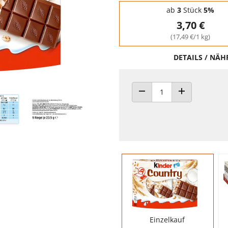
Staffelpreise - Mengenrabatt
ab
3
Stück
5%
3,70 €
(17,49 €/1 kg)
DETAILS / NÄ
ANZAHL VERRINGERN
ANZAHL ERHÖH
Einzelkauf