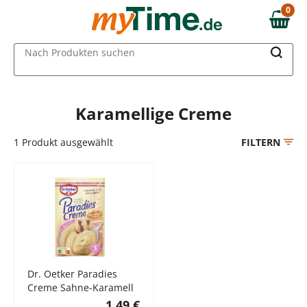
Zum Hauptinhalt springen
0
0,00 €
Zur Navigation springen
MAIN MENU
Nach Produkten suchen
Zur Suche springen
Karamellige Creme
1
Produkt ausgewählt
FILTERN
Dr. Oetker Paradies
Creme Sahne-Karamell
1,49 €