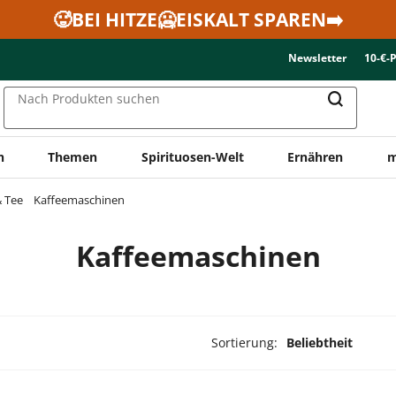
🥵BEI HITZE🥶EISKALT SPAREN➡️
Newsletter
10-€-
Nach Produkten suchen
n
Themen
Spirituosen-Welt
Ernähren
m
& Tee
Kaffeemaschinen
Kaffeemaschinen
Sortierung:
Beliebtheit
ukte ausgewählt