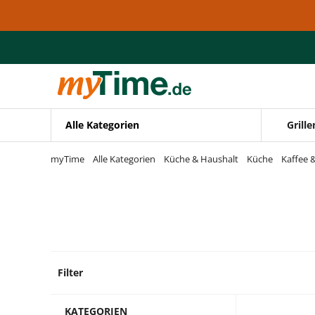
Zum Hauptinhalt springen
Zur Navigation springen
Zur Suche springen
Alle Kategorien
Grille
myTime
Alle Kategorien
Küche & Haushalt
Küche
Kaffee 
Filter
1 Prod
KATEGORIEN