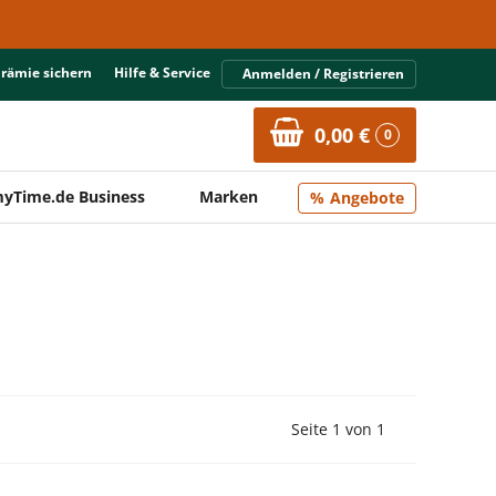
Prämie sichern
Hilfe & Service
Anmelden / Registrieren
0,00 €
0
yTime.de Business
Marken
Angebote
Vorherige Seite
Nächste Seit
Seite 1 von 1