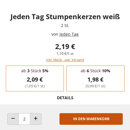
Jeden Tag Stumpenkerzen weiß
2 St.
von
Jeden Tag
2,19 €
1,10 €/1 st
inkl. MwSt., zzgl. Versand
Staffelpreise - Mengenrabatt
ab
3
Stück
5%
ab
6
Stück
10%
2,09 €
1,98 €
(1,05 €/1 st)
(0,99 €/1 st)
DETAILS
IN DEN WARENKORB
ANZAHL VERRINGERN
ANZAHL ERHÖHEN