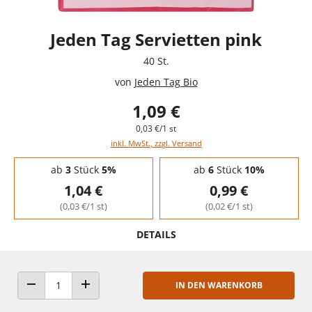
Jeden Tag Servietten pink
40 St.
von
Jeden Tag Bio
1,09 €
0,03 €/1 st
inkl. MwSt., zzgl. Versand
Staffelpreise - Mengenrabatt
ab
3
Stück
5%
ab
6
Stück
10%
1,04 €
0,99 €
(0,03 €/1 st)
(0,02 €/1 st)
DETAILS
IN DEN WARENKORB
ANZAHL VERRINGERN
ANZAHL ERHÖHEN