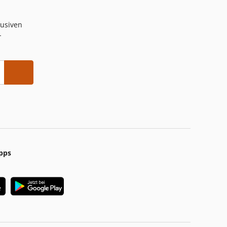
lusiven
-
pps