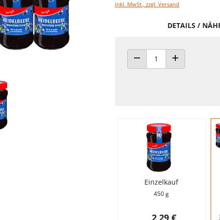
inkl. MwSt., zzgl. Versand
DETAILS / NÄ
ANZAHL VERRINGERN
ANZAHL ERHÖH
Einzelkauf
450 g
2,29 €