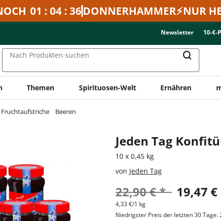
NOCH
01 : 04 : 36
DONNERHAMMER⚡NUR HE
Newsletter
10-€-
Nach Produkten suchen
n
Themen
Spirituosen-Welt
Ernähren
m
Fruchtaufstriche
Beeren
Jeden Tag Konfitü
10 x 0,45 kg
von
Jeden Tag
22,90 € *
19,47 €
4,33 €/1 kg
Niedrigster Preis der letzten 30 Tage: 