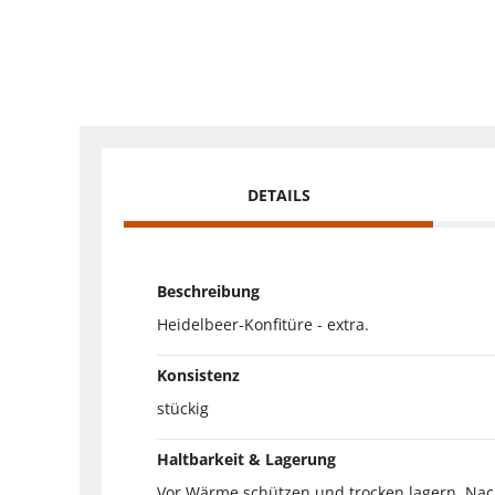
DETAILS
Beschreibung
Heidelbeer-Konfitüre - extra.
Konsistenz
stückig
Haltbarkeit & Lagerung
Vor Wärme schützen und trocken lagern. Na