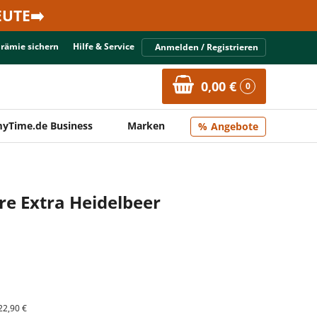
UTE➡️
Prämie sichern
Hilfe & Service
Anmelden / Registrieren
0,00 €
0
yTime.de Business
Marken
Angebote
re Extra Heidelbeer
22,90 €