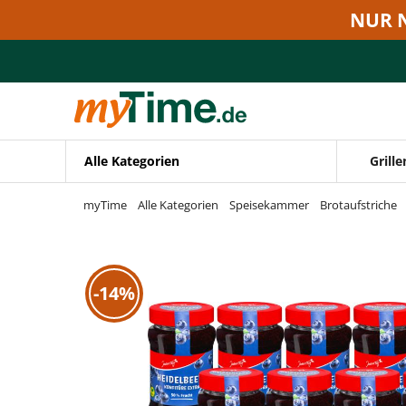
Zum Hauptinhalt springen
NUR 
Zur Navigation springen
Zur Suche springen
Alle Kategorien
Grille
myTime
Alle Kategorien
Speisekammer
Brotaufstriche
-14%