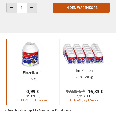
IN DEN WARENKORB
ANZAHL VERRINGERN
ANZAHL ERHÖHEN
Im Karton
Einzelkauf
20 x 0,20 kg
200 g
19,80 € *
0,99 €
16,83 €
4,95 €/1 kg
4,21 €/1 kg
inkl. MwSt., zzgl. Versand
inkl. MwSt., zzgl. Versand
* Streichpreis entspricht Summe der Einzelpreise