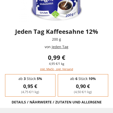
Jeden Tag Kaffeesahne 12%
200 g
von
Jeden Tag
0,99 €
4,95 €/1 kg
inkl. MwSt., zzgl. Versand
Staffelpreise - Mengenrabatt
ab
3
Stück
5%
ab
6
Stück
10%
0,95 €
0,90 €
(4,75 €/1 kg)
(4,50 €/1 kg)
DETAILS / NÄHRWERTE / ZUTATEN UND ALLERGENE