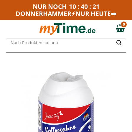
Zum Hauptinhalt springen
NUR NOCH
10 : 40 : 21
DONNERHAMMER⚡NUR HEUTE➡️
Zur Navigation springen
Zur Suche springen
0
0,00 €
MAIN MENU
Nach Produkten suchen