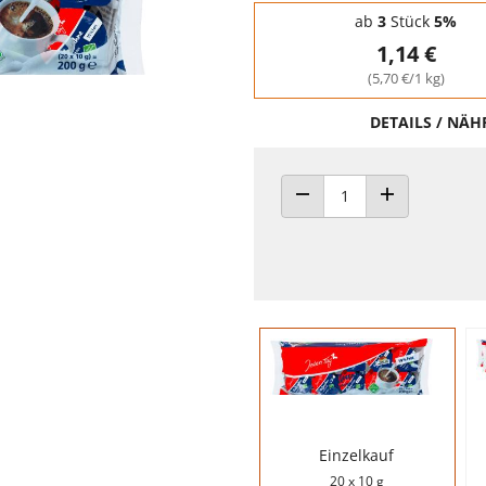
Staffelpreise - Mengenrabatt
ab
3
Stück
5%
1,14 €
(5,70 €/1 kg)
DETAILS / NÄ
ANZAHL VERRINGERN
ANZAHL ERHÖH
Einzelkauf
20 x 10 g