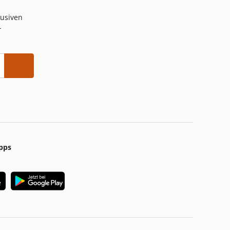
lusiven
-
pps