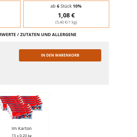
ab
6
Stück
10%
1,08 €
(5,40 €/1 kg)
HRWERTE / ZUTATEN UND ALLERGENE
IN DEN WARENKORB
EN
Im Karton
15 x 0,20 kg