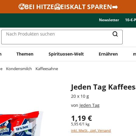
🥵BEI HITZE🥶EISKALT SPAREN➡️
Newsletter
10-€-
Nach Produkten suchen
n
Themen
Spirituosen-Welt
Ernähren
m
ne
Kondensmilch
Kaffeesahne
Jeden Tag Kaffee
20 x 10 g
von
Jeden Tag
1,19 €
5,95 €/1 kg
inkl. MwSt., zzgl. Versand