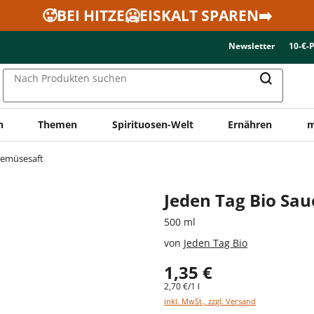
🥵BEI HITZE🥶EISKALT SPAREN➡️
Newsletter
10-€-
Nach Produkten suchen
n
Themen
Spirituosen-Welt
Ernähren
m
emüsesaft
Jeden Tag Bio Sau
500 ml
von
Jeden Tag Bio
1,35 €
2,70 €/1 l
inkl. MwSt., zzgl. Versand