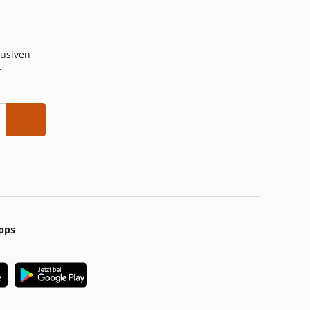
lusiven
-
pps