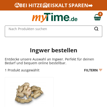
Zum Hauptinhalt springen
🥵BEI HITZE🥶EISKALT SPAREN➡️
Zur Navigation springen
0
Zur Suche springen
0,00 €
MAIN MENU
Nach Produkten suchen
Ingwer bestellen
Entdecke unsere Auswahl an Ingwer. Perfekt für deinen
Bedarf und bequem online bestellbar.
1
Produkt ausgewählt
FILTERN