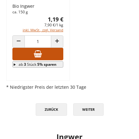
Bio Ingwer
ca. 150 g
1,19 €
7,90 €/1 kg
inkl. MwSt., zzgl. Versand
ANZAHL VERRINGERN
ANZAHL ERHÖHEN
ab
3
Stück
5% sparen
* Niedrigster Preis der letzten 30 Tage
ZURÜCK
WEITER
Ingwer