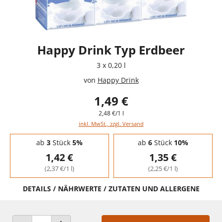
Happy Drink Typ Erdbeer
3 x 0,20 l
von
Happy Drink
1,49 €
2,48 €/1 l
inkl. MwSt., zzgl. Versand
Staffelpreise - Mengenrabatt
ab
3
Stück
5%
ab
6
Stück
10%
1,42 €
1,35 €
(2,37 €/1 l)
(2,25 €/1 l)
DETAILS / NÄHRWERTE / ZUTATEN UND ALLERGENE