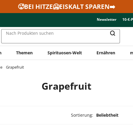
🥵BEI HITZE🥶EISKALT SPAREN➡️
Newsletter
10-€-
Nach Produkten suchen
n
Themen
Spirituosen-Welt
Ernähren
m
te
Grapefruit
Grapefruit
Sortierung:
Beliebtheit
ukte ausgewählt