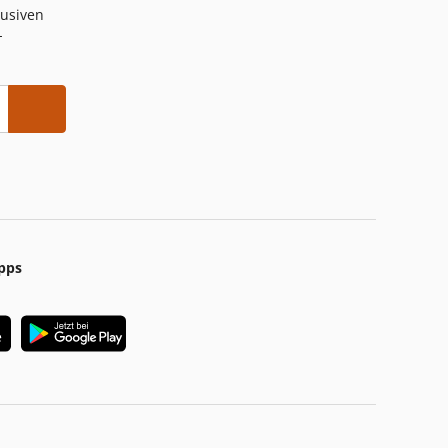
lusiven
-
pps