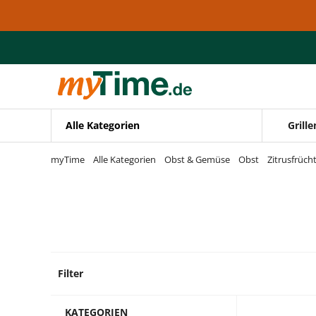
Zum Hauptinhalt springen
Zur Navigation springen
Zur Suche springen
Alle Kategorien
Grille
myTime
Alle Kategorien
Obst & Gemüse
Obst
Zitrusfrüch
Filter
1 Prod
KATEGORIEN