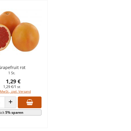
Grapefruit rot
1 St.
1,29 €
1,29 €/1 st
 MwSt., zzgl. Versand
 VERRINGERN
ANZAHL ERHÖHEN
ück
5% sparen