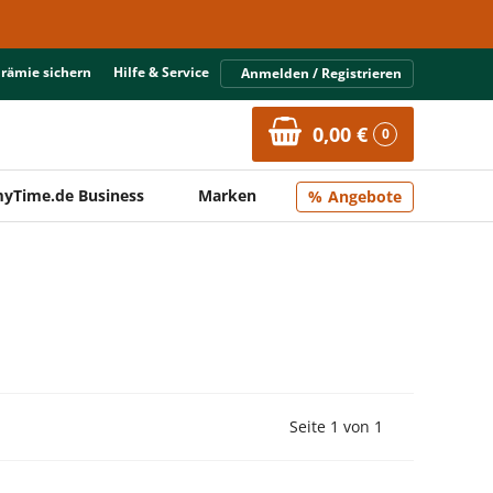
Prämie sichern
Hilfe & Service
Anmelden / Registrieren
0,00 €
0
yTime.de Business
Marken
Angebote
Vorherige Seite
Nächste Seit
Seite 1 von 1