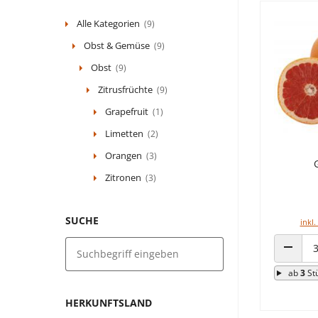
Alle Kategorien
(9)
Obst & Gemüse
(9)
Obst
(9)
Zitrusfrüchte
(9)
Grapefruit
(1)
Limetten
(2)
Orangen
(3)
Zitronen
(3)
SUCHE
inkl.
ANZAHL
ab
3
St
HERKUNFTSLAND