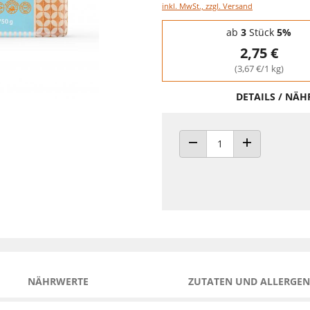
inkl. MwSt., zzgl. Versand
Staffelpreise - Mengenrabatt
ab
3
Stück
5%
2,75 €
(3,67 €/1 kg)
DETAILS / NÄ
ANZAHL VERRINGERN
ANZAHL ERHÖH
NÄHRWERTE
ZUTATEN UND ALLERGEN