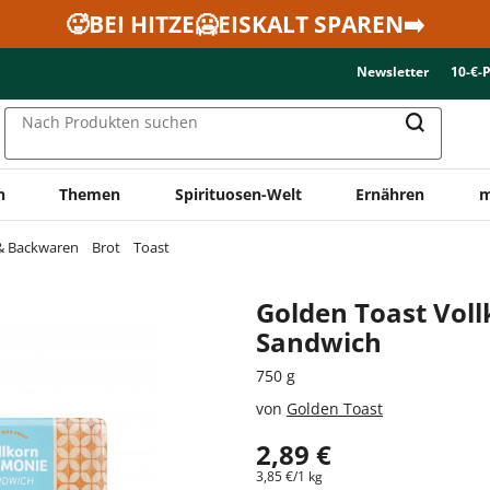
🥵BEI HITZE🥶EISKALT SPAREN➡️
Newsletter
10-€-
Nach Produkten suchen
n
Themen
Spirituosen-Welt
Ernähren
m
 & Backwaren
Brot
Toast
Golden Toast Vol
Sandwich
750 g
von
Golden Toast
2,89 €
3,85 €/1 kg