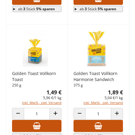
ab
3
Stück
5% sparen
ab
3
Stück
5% sparen
Golden Toast Vollkorn
Golden Toast Vollkorn
Toast
Harmonie Sandwich
250 g
375 g
1,49 €
1,89 €
5,96 €/1 kg
5,04 €/1 kg
inkl. MwSt., zzgl. Versand
inkl. MwSt., zzgl. Versand
ANZAHL VERRINGERN
ANZAHL ERHÖHEN
ANZAHL VERRINGERN
ANZAHL E