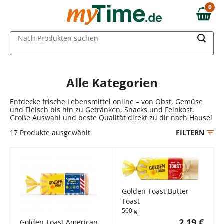
Zum Hauptinhalt springen
0
0,00 €
Zur Navigation springen
MAIN MENU
Nach Produkten suchen
Zur Suche springen
Alle Kategorien
Entdecke frische Lebensmittel online – von Obst, Gemüse
und Fleisch bis hin zu Getränken, Snacks und Feinkost.
Große Auswahl und beste Qualität direkt zu dir nach Hause!
17
Produkte ausgewählt
FILTERN
Golden Toast Butter
Toast
500 g
2,19 €
Golden Toast American