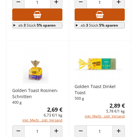
ANZAHL VERRINGERN
ANZAHL ERHÖHEN
ANZAHL VERRINGERN
ANZAHL E
ab
3
Stück
5% sparen
ab
3
Stück
5% sparen
Golden Toast Dinkel
Golden Toast Rosinen-
Toast
Schnitten
500 g
400 g
2,89 €
2,69 €
5,78 €/1 kg
6,73 €/1 kg
inkl. MwSt., zzgl. Versand
inkl. MwSt., zzgl. Versand
ANZAHL VERRINGERN
ANZAHL ERHÖHEN
ANZAHL VERRINGERN
ANZAHL E