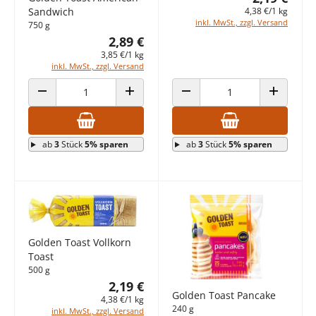
4,38 €/1 kg
Sandwich
inkl. MwSt., zzgl. Versand
750 g
2,89 €
3,85 €/1 kg
inkl. MwSt., zzgl. Versand
ANZAHL VERRINGERN
ANZAHL ERHÖHEN
ANZAHL VERRINGERN
ANZAHL E
ab
3
Stück
5% sparen
ab
3
Stück
5% sparen
Golden Toast Vollkorn
Toast
500 g
2,19 €
Golden Toast Pancake
4,38 €/1 kg
240 g
inkl. MwSt., zzgl. Versand