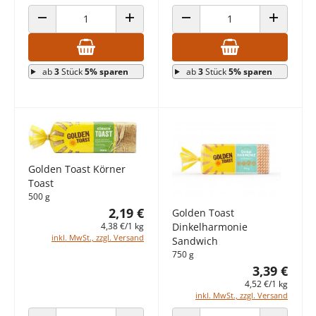
ANZAHL VERRINGERN
ANZAHL ERHÖHEN
ANZAHL VERRINGERN
ANZAHL E
ab
3
Stück
5% sparen
ab
3
Stück
5% sparen
Golden Toast Körner
Toast
500 g
2,19 €
Golden Toast
4,38 €/1 kg
Dinkelharmonie
inkl. MwSt., zzgl. Versand
Sandwich
750 g
3,39 €
4,52 €/1 kg
inkl. MwSt., zzgl. Versand