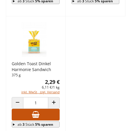
ab
3
Stück
5% sparen
ab
3
Stück
5% sparen
Golden Toast Dinkel
Harmonie Sandwich
375 g
2,29 €
6,11 €/1 kg
inkl. MwSt., zzgl. Versand
ANZAHL VERRINGERN
ANZAHL ERHÖHEN
ab
3
Stück
5% sparen