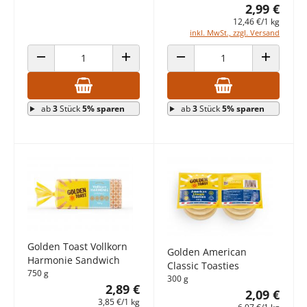
2,99 €
12,46 €/1 kg
inkl. MwSt., zzgl. Versand
ANZAHL VERRINGERN
ANZAHL ERHÖHEN
ANZAHL VERRINGERN
ANZAHL E
ab
3
Stück
5% sparen
ab
3
Stück
5% sparen
Golden Toast Vollkorn
Golden American
Harmonie Sandwich
Classic Toasties
750 g
300 g
2,89 €
2,09 €
3,85 €/1 kg