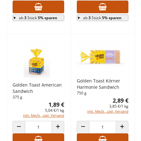
ab
3
Stück
5% sparen
ab
3
Stück
5% sparen
Golden Toast Körner
Golden Toast American
Harmonie Sandwich
Sandwich
750 g
375 g
2,89 €
1,89 €
3,85 €/1 kg
5,04 €/1 kg
inkl. MwSt., zzgl. Versand
inkl. MwSt., zzgl. Versand
ANZAHL VERRINGERN
ANZAHL ERHÖHEN
ANZAHL VERRINGERN
ANZAHL E