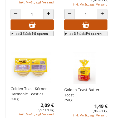
6,97 €/1 kg
inkl. MwSt., zzgl. Versand
inkl. MwSt., zzgl. Versand
ANZAHL VERRINGERN
ANZAHL ERHÖHEN
ANZAHL VERRINGERN
ANZAHL E
ab
3
Stück
5% sparen
ab
3
Stück
5% sparen
Golden Toast Körner
Golden Toast Butter
Harmonie Toasties
Toast
300 g
250 g
2,09 €
1,49 €
6,97 €/1 kg
5,96 €/1 kg
inkl. MwSt., zzgl. Versand
inkl. MwSt., zzgl. Versand