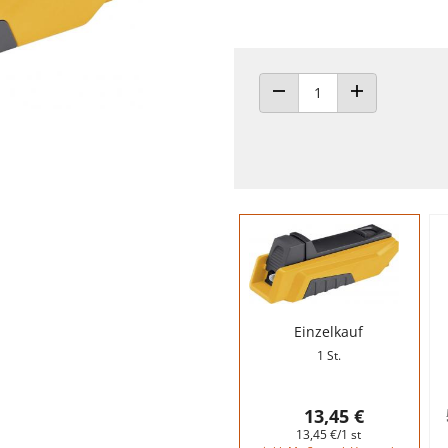
ANZAHL VERRINGERN
ANZAHL ERHÖH
Einzelkauf
1 St.
13,45 €
13,45 €/1 st