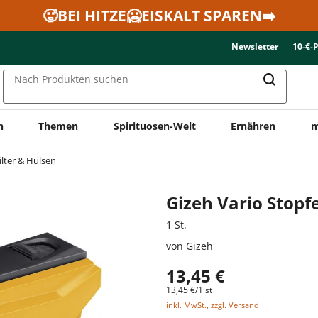
🥵BEI HITZE🥶EISKALT SPAREN➡️
Newsletter
10-€-
Nach Produkten suchen
n
Themen
Spirituosen-Welt
Ernähren
m
ilter & Hülsen
Gizeh Vario Stopf
1 St.
von
Gizeh
13,45 €
13,45 €/1 st
inkl. MwSt., zzgl. Versand