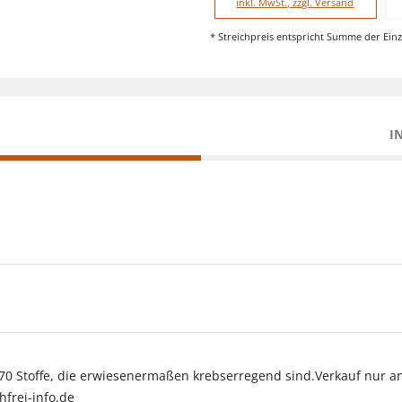
inkl. MwSt., zzgl. Versand
* Streichpreis entspricht Summe der Einz
I
 70 Stoffe, die erwiesenermaßen krebserregend sind.Verkauf nur 
hfrei-info.de