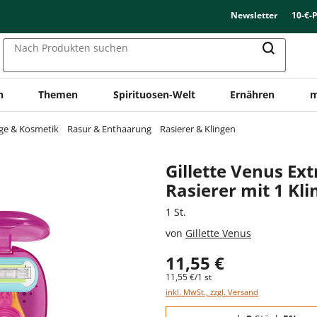
Newsletter
10-€-
Nach Produkten suchen
n
Themen
Spirituosen-Welt
Ernähren
m
ge & Kosmetik
Rasur & Enthaarung
Rasierer & Klingen
Gillette Venus Ex
Rasierer mit 1 Kli
1 St.
von
Gillette Venus
11,55 €
11,55 €/1 st
inkl. MwSt., zzgl. Versand
Staffelpreise - Mengenrabatt