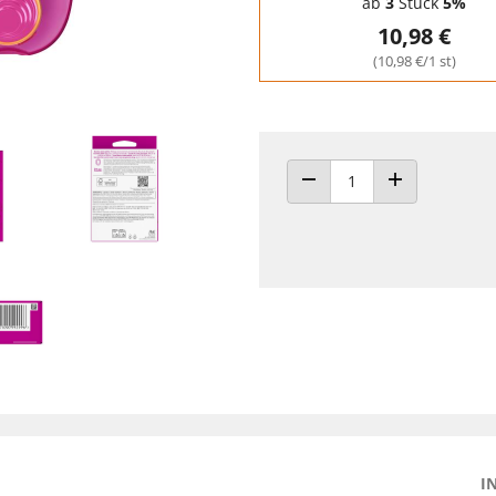
ab
3
Stück
5%
10,98 €
(10,98 €/1 st)
ANZAHL VERRINGERN
ANZAHL ERHÖH
I