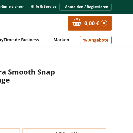
Prämie sichern
Hilfe & Service
Anmelden / Registrieren
0,00 €
0
yTime.de Business
Marken
Angebote
tra Smooth Snap
nge