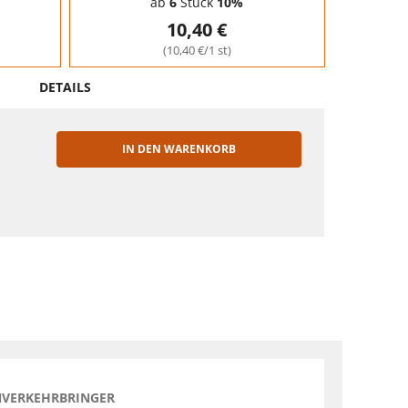
ab
6
Stück
10%
10,40 €
(10,40 €/1 st)
DETAILS
IN DEN WARENKORB
EN
NVERKEHRBRINGER