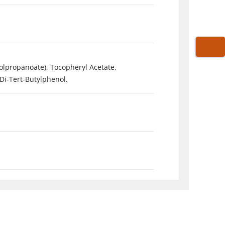
WARE
solpropanoate), Tocopheryl Acetate,
-Di-Tert-Butylphenol.