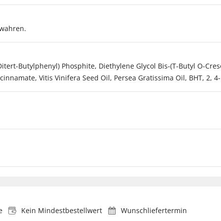
ewahren.
Ditert-Butylphenyl) Phosphite, Diethylene Glycol Bis-(T-Butyl O-Cre
innamate, Vitis Vinifera Seed Oil, Persea Gratissima Oil, BHT, 2, 4
e
Kein Mindestbestellwert
Wunschliefertermin