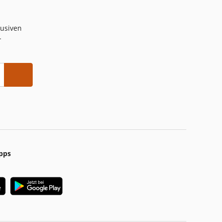
lusiven
-
pps