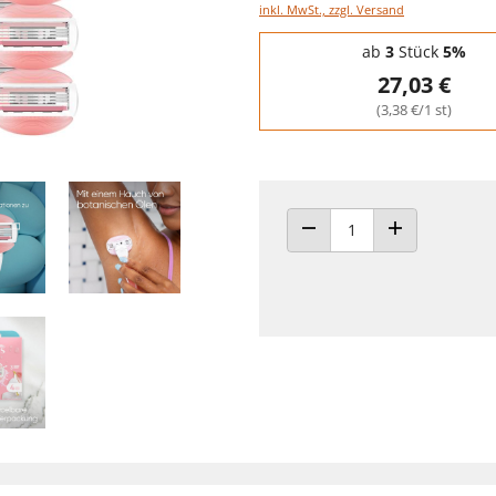
inkl. MwSt., zzgl. Versand
Staffelpreise - Mengenrabatt
ab
3
Stück
5%
27,03 €
(3,38 €/1 st)
ANZAHL VERRINGERN
ANZAHL ERHÖH