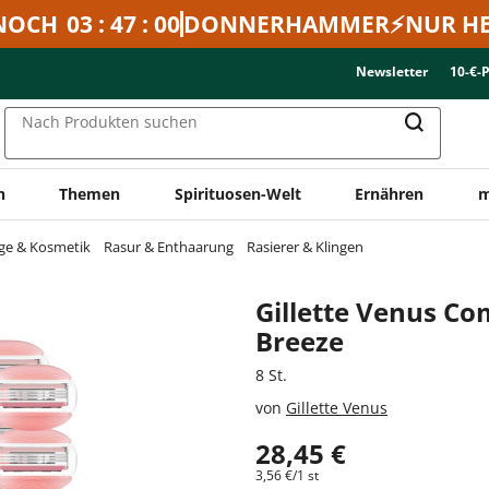
NOCH
03 : 47 : 00
DONNERHAMMER⚡NUR HE
Newsletter
10-€-
Nach Produkten suchen
n
Themen
Spirituosen-Welt
Ernähren
m
ge & Kosmetik
Rasur & Enthaarung
Rasierer & Klingen
Gillette Venus Co
Breeze
8 St.
von
Gillette Venus
28,45 €
3,56 €/1 st