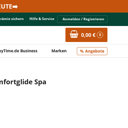
UTE➡️
Prämie sichern
Hilfe & Service
Anmelden / Registrieren
0,00 €
0
yTime.de Business
Marken
Angebote
mfortglide Spa