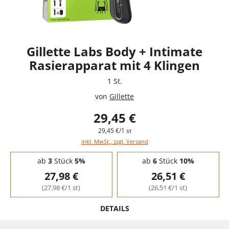
Gillette Labs Body + Intimate
Rasierapparat mit 4 Klingen
1 St.
von
Gillette
29,45 €
29,45 €/1 st
inkl. MwSt., zzgl. Versand
Staffelpreise - Mengenrabatt
ab
3
Stück
5%
ab
6
Stück
10%
27,98 €
26,51 €
(27,98 €/1 st)
(26,51 €/1 st)
DETAILS