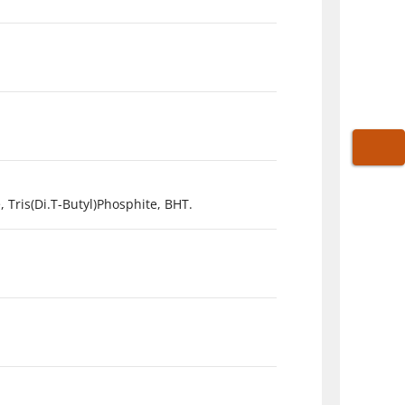
WARE
 Tris(Di.T-Butyl)Phosphite, BHT.