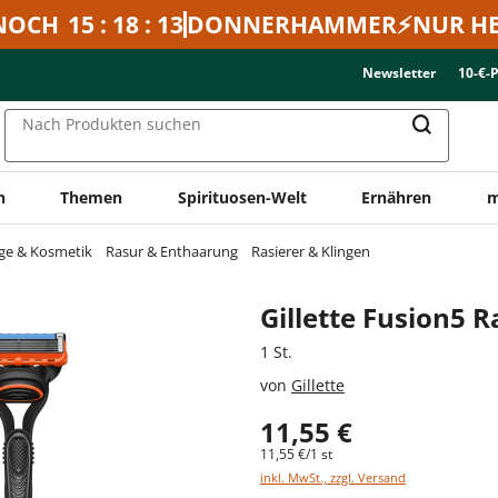
NOCH
15 : 18 : 13
DONNERHAMMER⚡NUR HE
Newsletter
10-€-
Nach Produkten suchen
n
Themen
Spirituosen-Welt
Ernähren
m
ge & Kosmetik
Rasur & Enthaarung
Rasierer & Klingen
Gillette Fusion5 R
1 St.
von
Gillette
11,55 €
11,55 €/1 st
inkl. MwSt., zzgl. Versand