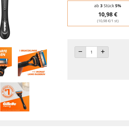
Staffelpreise - Mengenrabatt
ab
3
Stück
5%
10,98 €
(10,98 €/1 st)
ANZAHL VERRINGERN
ANZAHL ERHÖH