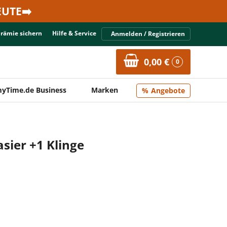
UTE➡️
Prämie sichern
Hilfe & Service
Anmelden / Registrieren
0,00 €
0
yTime.de Business
Marken
Angebote
asier +1 Klinge