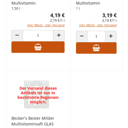
Multivitamin
Multivitamin
1,50 l
1 l
4,19 €
3,19 €
2,79 €/1 l
3,19 €/1 l
inkl. MwSt., zzgl. Versand
inkl. MwSt., zzgl. Versand
ANZAHL VERRINGERN
ANZAHL ERHÖHEN
ANZAHL VERRINGERN
ANZAHL E
Der Versand dieses
Artikels ist nur in
bestimmte Regionen
möglich.
Becker's Bester Milder
Multivitaminsaft GLAS