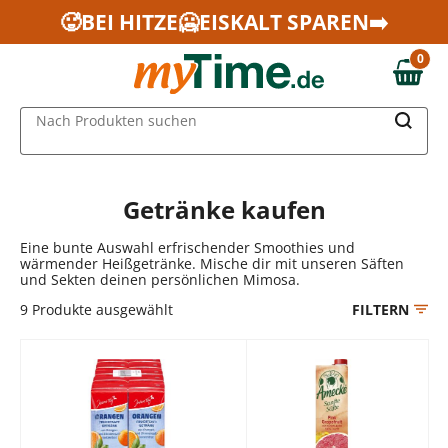
Zum Hauptinhalt springen
🥵BEI HITZE🥶EISKALT SPAREN➡️
Zur Navigation springen
0
Zur Suche springen
0,00 €
MAIN MENU
Nach Produkten suchen
Getränke kaufen
Eine bunte Auswahl erfrischender Smoothies und
wärmender Heißgetränke. Mische dir mit unseren Säften
und Sekten deinen persönlichen Mimosa.
9
Produkte ausgewählt
FILTERN