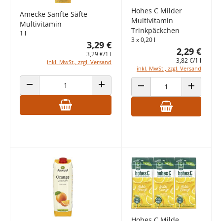
Hohes C Milder
Amecke Sanfte Säfte
Multivitamin
Multivitamin
Trinkpäckchen
1 l
3 x 0,20 l
3,29 €
2,29 €
3,29 €/1 l
3,82 €/1 l
inkl. MwSt., zzgl. Versand
inkl. MwSt., zzgl. Versand
ANZAHL VERRINGERN
ANZAHL ERHÖHEN
ANZAHL VERRINGERN
ANZAHL E
Hohes C Milde