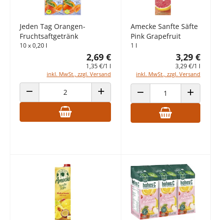
Jeden Tag Orangen-
Amecke Sanfte Säfte
Fruchtsaftgetränk
Pink Grapefruit
10 x 0,20 l
1 l
2,69 €
3,29 €
1,35 €/1 l
3,29 €/1 l
inkl. MwSt., zzgl. Versand
inkl. MwSt., zzgl. Versand
ANZAHL VERRINGERN
ANZAHL ERHÖHEN
ANZAHL VERRINGERN
ANZAHL E