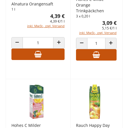
Alnatura Orangensaft
Orange
1 l
Trinkpäckchen
4,39 €
3 x 0,20 l
4,39 €/1 l
3,09 €
inkl. MwSt., zzgl. Versand
5,15 €/1 l
inkl. MwSt., zzgl. Versand
ANZAHL VERRINGERN
ANZAHL ERHÖHEN
ANZAHL VERRINGERN
ANZAHL E
Hohes C Milder
Rauch Happy Day