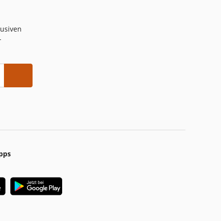
lusiven
-
pps