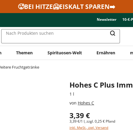
🥵BEI HITZE🥶EISKALT SPAREN➡️
Newsletter
10-€-
Nach Produkten suchen
n
Themen
Spirituosen-Welt
Ernähren
m
eitere Fruchtgetränke
Hohes C Plus Imm
1 l
von
Hohes C
3,39 €
3,39 €/1 l, zzgl. 0,25 € Pfand
inkl. MwSt., zzgl. Versand