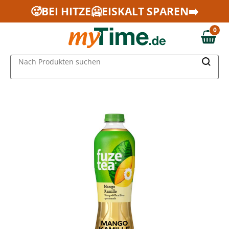
Zum Hauptinhalt springen
🥵BEI HITZE🥶EISKALT SPAREN➡️
Zur Navigation springen
0
Zur Suche springen
0,00 €
MAIN MENU
Nach Produkten suchen