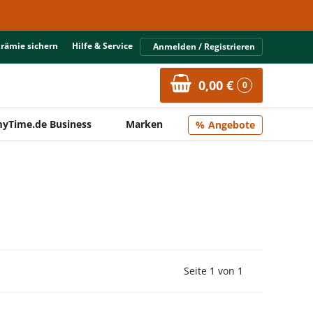
Prämie sichern
Hilfe & Service
Anmelden / Registrieren
0,00 €
0
yTime.de Business
Marken
Angebote
Vorherige Seite
Nächste Seit
Seite 1 von 1