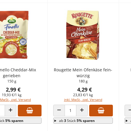
inello Cheddar-Mix
Rougette Mein Ofenkäse fein-
gerieben
würzig
150 g
180 g
2,99 €
4,29 €
19,93 €/1 kg
23,83 €/1 kg
 MwSt., zzgl. Versand
inkl. MwSt., zzgl. Versand
 VERRINGERN
ANZAHL ERHÖHEN
ANZAHL VERRINGERN
ANZAHL ERHÖHEN
ück
5% sparen
ab
3
Stück
5% sparen