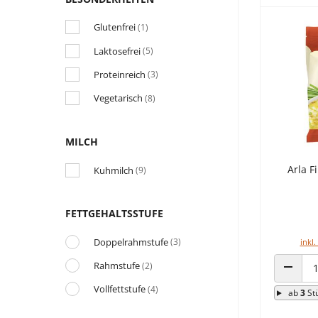
Glutenfrei
(1)
Laktosefrei
(5)
Proteinreich
(3)
Vegetarisch
(8)
MILCH
Arla F
Kuhmilch
(9)
FETTGEHALTSSTUFE
Doppelrahmstufe
(3)
inkl.
Rahmstufe
(2)
ANZAHL
Vollfettstufe
(4)
ab
3
St