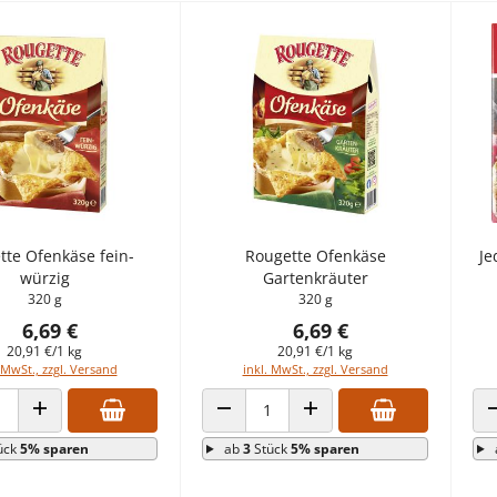
tte Ofenkäse fein-
Rougette Ofenkäse
Je
würzig
Gartenkräuter
320 g
320 g
6,69 €
6,69 €
20,91 €/1 kg
20,91 €/1 kg
 MwSt., zzgl. Versand
inkl. MwSt., zzgl. Versand
 VERRINGERN
ANZAHL ERHÖHEN
ANZAHL VERRINGERN
ANZAHL ERHÖHEN
ück
5% sparen
ab
3
Stück
5% sparen