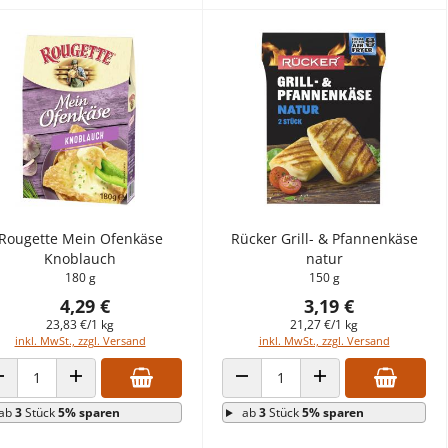
Rougette Mein Ofenkäse
Rücker Grill- & Pfannenkäse
Knoblauch
natur
180 g
150 g
4,29 €
3,19 €
23,83 €/1 kg
21,27 €/1 kg
inkl. MwSt., zzgl. Versand
inkl. MwSt., zzgl. Versand
ANZAHL VERRINGERN
ANZAHL ERHÖHEN
ANZAHL VERRINGERN
ANZAHL ERHÖHEN
ab
3
Stück
5% sparen
ab
3
Stück
5% sparen