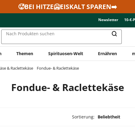
🥵BEI HITZE🥶EISKALT SPAREN➡️
Newsletter
10-€-
Nach Produkten suchen
n
Themen
Spirituosen-Welt
Ernähren
m
äse & Raclettekäse
Fondue- & Raclettekäse
Fondue- & Raclettekäse
Sortierung:
Beliebtheit
ukte ausgewählt