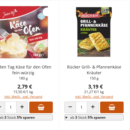
den Tag Käse für den Ofen
Rücker Grill- & Pfannenkäse
fein-würzig
Kräuter
180 g
150 g
2,79 €
3,19 €
15,50 €/1 kg
21,27 €/1 kg
inkl. MwSt., zzgl. Versand
inkl. MwSt., zzgl. Versand
ANZAHL VERRINGERN
ANZAHL ERHÖHEN
ANZAHL VERRINGERN
ANZAHL ERHÖHEN
ab
3
Stück
5% sparen
ab
3
Stück
5% sparen