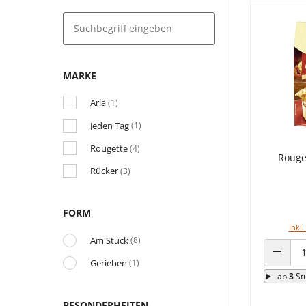
MARKE
Arla
(1)
Jeden Tag
(1)
Rougette
(4)
Rouge
Rücker
(3)
FORM
inkl.
Am Stück
(8)
Gerieben
(1)
ANZAHL
ab
3
St
BESONDERHEITEN