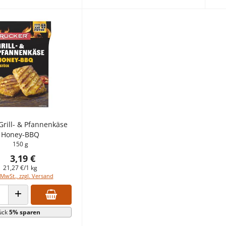
Grill- & Pfannenkäse
Honey-BBQ
150 g
3,19 €
21,27 €/1 kg
 MwSt., zzgl. Versand
 VERRINGERN
ANZAHL ERHÖHEN
ück
5% sparen