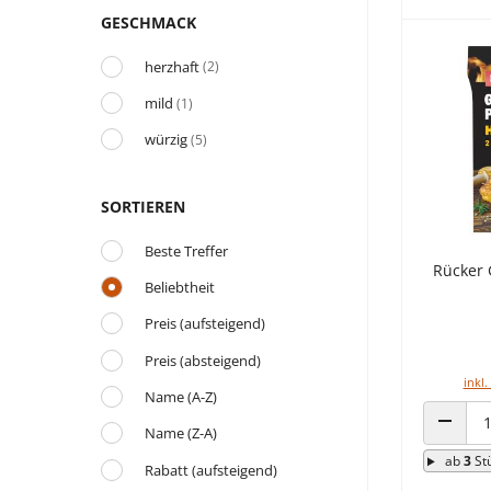
GESCHMACK
herzhaft
(2)
mild
(1)
würzig
(5)
SORTIEREN
Beste Treffer
Rücker 
Beliebtheit
Preis (aufsteigend)
Preis (absteigend)
inkl.
Name (A-Z)
Name (Z-A)
ANZAHL
ab
3
St
Rabatt (aufsteigend)