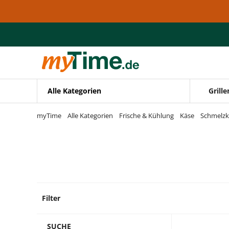
Zum Hauptinhalt springen
Zur Navigation springen
Zur Suche springen
Alle Kategorien
Grille
myTime
Alle Kategorien
Frische & Kühlung
Käse
Schmelzk
Filter
9 Prod
SUCHE