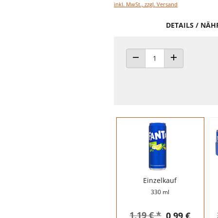
inkl. MwSt., zzgl. Versand
DETAILS / NÄ
ANZAHL VERRINGERN
ANZAHL ERHÖH
Einzelkauf
330 ml
1,19 € *
0,99 €