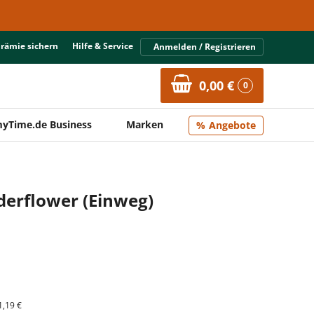
Prämie sichern
Hilfe & Service
Anmelden / Registrieren
0,00 €
0
yTime.de Business
Marken
Angebote
derflower (Einweg)
1,19 €