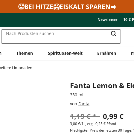
🥵BEI HITZE🥶EISKALT SPAREN➡️
Newsletter
10-€-
Nach Produkten suchen
n
Themen
Spirituosen-Welt
Ernähren
m
eitere Limonaden
Fanta Lemon & El
330 ml
von
Fanta
1,19 € *
0,99 €
3,00 €/1 l, zzgl. 0,25 € Pfand
Niedrigster Preis der letzten 30 Tage: 