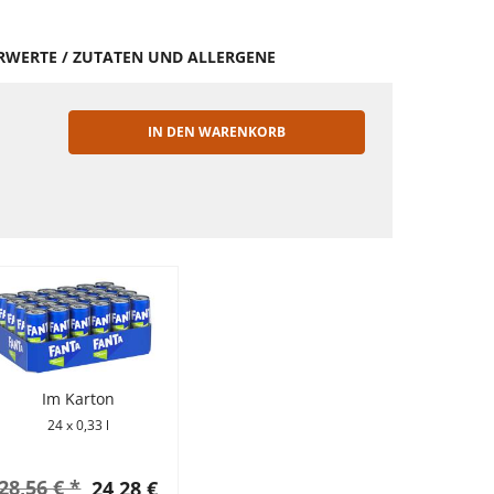
HRWERTE / ZUTATEN UND ALLERGENE
IN DEN WARENKORB
EN
Im Karton
24 x 0,33 l
28,56 € *
24,28 €