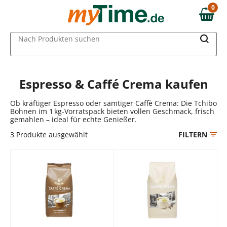
Zum Hauptinhalt springen
0
0,00 €
Zur Navigation springen
MAIN MENU
Nach Produkten suchen
Zur Suche springen
Espresso & Caffé Crema kaufen
Ob kräftiger Espresso oder samtiger Caffè Crema: Die Tchibo
Bohnen im 1 kg-Vorratspack bieten vollen Geschmack, frisch
gemahlen – ideal für echte Genießer.
3
Produkte ausgewählt
FILTERN