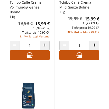
Tchibo Caffè Crema
Tchibo Caffè Crema
Vollmundig Ganze
Mild Ganze Bohne
Bohne
1 kg
1 kg
19,99 €
15,99 €
19,99 €
15,99 €
15,99 €/1 kg
Tiefstpreis: 19,99 €*
15,99 €/1 kg
inkl. MwSt., zzgl. Versand
Tiefstpreis: 19,99 €*
inkl. MwSt., zzgl. Versand
ANZAHL VERRINGERN
ANZAHL ERHÖHEN
ANZAHL VERRINGERN
ANZAHL E