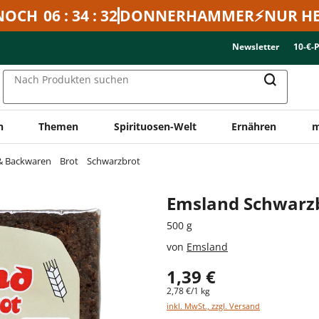
NOCH
06 : 34 : 32
DONNERHAMMER⚡NUR HE
Newsletter
10-€-
Nach Produkten suchen
n
Themen
Spirituosen-Welt
Ernähren
m
 & Backwaren
Brot
Schwarzbrot
Emsland Schwarz
500 g
von
Emsland
1,39 €
2,78 €/1 kg
inkl. MwSt., zzgl. Versand