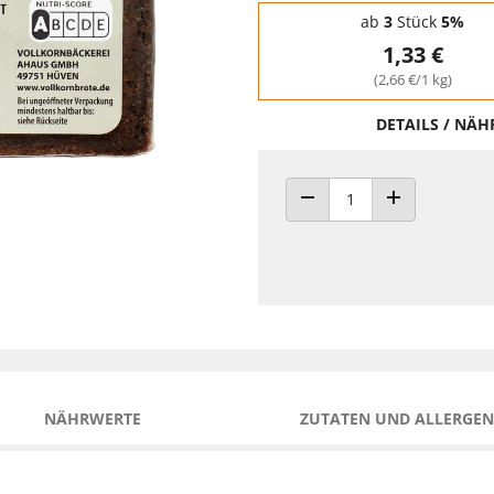
Staffelpreise - Mengenrabatt
ab
3
Stück
5%
1,33 €
(2,66 €/1 kg)
DETAILS / NÄ
ANZAHL VERRINGERN
ANZAHL ERHÖH
NÄHRWERTE
ZUTATEN UND ALLERGEN