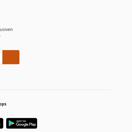
lusiven
-
pps