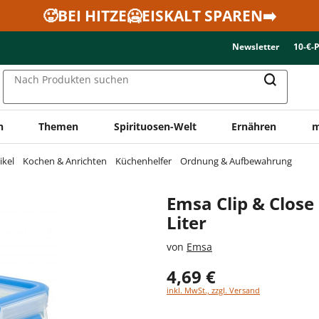
🥵BEI HITZE🥶EISKALT SPAREN➡️
Newsletter
10-€-
Nach Produkten suchen
n
Themen
Spirituosen-Welt
Ernähren
m
ikel
Kochen & Anrichten
Küchenhelfer
Ordnung & Aufbewahrung
Emsa Clip & Close
Liter
von
Emsa
4,69 €
inkl. MwSt., zzgl. Versand