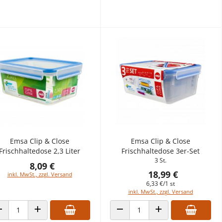
Emsa Clip & Close
Emsa Clip & Close
Frischhaltedose 2,3 Liter
Frischhaltedose 3er-Set
3 St.
8,09 €
18,99 €
inkl. MwSt., zzgl. Versand
6,33 €/1 st
inkl. MwSt., zzgl. Versand
ANZAHL VERRINGERN
ANZAHL ERHÖHEN
ANZAHL VERRINGERN
ANZAHL ERHÖHEN