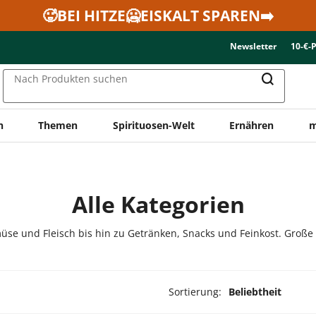
🥵BEI HITZE🥶EISKALT SPAREN➡️
Newsletter
10-€-
Nach Produkten suchen
n
Themen
Spirituosen-Welt
Ernähren
m
Alle Kategorien
üse und Fleisch bis hin zu Getränken, Snacks und Feinkost. Große
Sortierung:
Beliebtheit
ukte ausgewählt