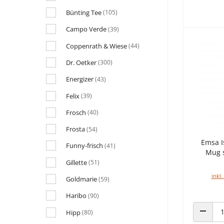
Bünting Tee
(105)
Campo Verde
(39)
Coppenrath & Wiese
(44)
Dr. Oetker
(300)
Energizer
(43)
Felix
(39)
Frosch
(40)
Frosta
(54)
Emsa I
Funny-frisch
(41)
Mug s
Gillette
(51)
inkl.
Goldmarie
(59)
Haribo
(90)
Hipp
(80)
ANZAHL