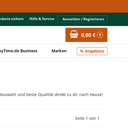
Prämie sichern
Hilfe & Service
Anmelden / Registrieren
0,00 €
0
yTime.de Business
Marken
Angebote
 Auswahl und beste Qualität direkt zu dir nach Hause!
Vorherige Seite
Nächste Seit
Seite 1 von 1