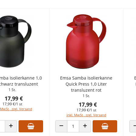
mba Isolierkanne 1,0
Emsa Samba Isolierkanne
schwarz transluzent
Quick Press 1,0 Liter
1 St.
transluzent rot
1 St.
17,99 €
17,99 €
17,99 €/1 st
 MwSt., zzgl. Versand
17,99 €/1 st
inkl. MwSt., zzgl. Versand
 VERRINGERN
ANZAHL ERHÖHEN
ANZAHL VERRINGERN
ANZAHL ERHÖHEN