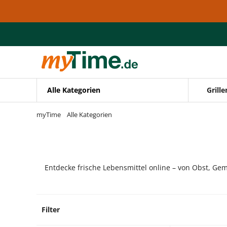
Zum Hauptinhalt springen
Zur Navigation springen
Zur Suche springen
Alle Kategorien
Grille
myTime
Alle Kategorien
Entdecke frische Lebensmittel online – von Obst, Gem
Filter
8 Prod