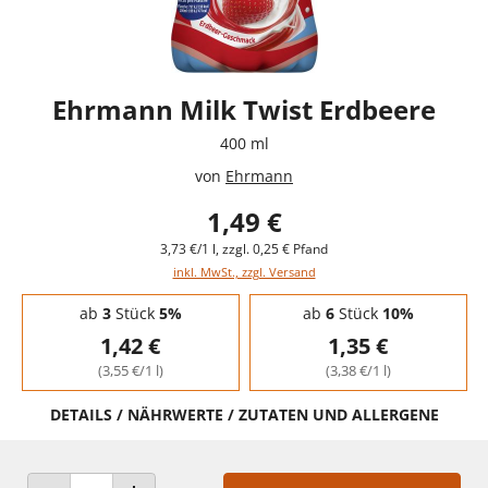
Ehrmann Milk Twist Erdbeere
400 ml
von
Ehrmann
1,49 €
3,73 €/1 l, zzgl. 0,25 € Pfand
inkl. MwSt., zzgl. Versand
Staffelpreise - Mengenrabatt
ab
3
Stück
5%
ab
6
Stück
10%
1,42 €
1,35 €
(3,55 €/1 l)
(3,38 €/1 l)
DETAILS / NÄHRWERTE / ZUTATEN UND ALLERGENE