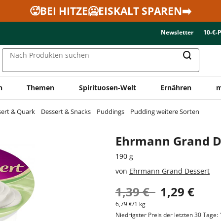
🥵BEI HITZE🥶EISKALT SPAREN➡️
Newsletter
10-€-
Nach Produkten suchen
n
Themen
Spirituosen-Welt
Ernähren
m
sert & Quark
Dessert & Snacks
Puddings
Pudding weitere Sorten
Ehrmann Grand De
190 g
von
Ehrmann Grand Dessert
1,39 €
1,29 €
6,79 €/1 kg
Niedrigster Preis der letzten 30 Tage: 