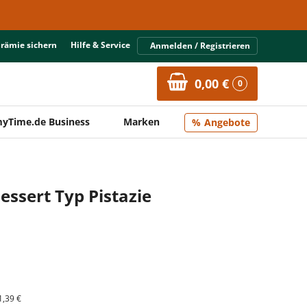
Prämie sichern
Hilfe & Service
Anmelden / Registrieren
0,00 €
0
yTime.de Business
Marken
Angebote
ssert Typ Pistazie
1,39 €