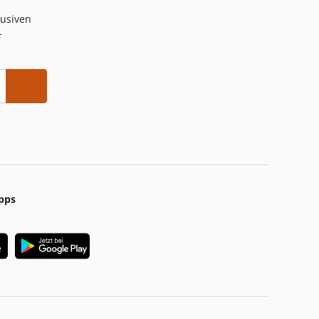
lusiven
-
pps