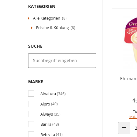
KATEGORIEN
Alle Kategorien
(8)
Frische & Kühlung
(8)
SUCHE
Ehrmann
MARKE
Alnatura
(346)
1
Alpro
(40)
Ti
Always
(35)
inkl.
Barilla
(43)
ANZAHL
Bebivita
(41)