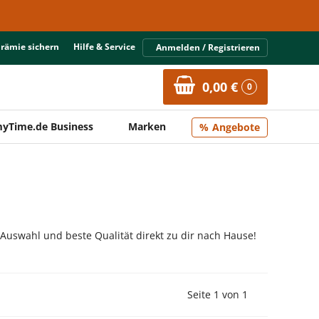
Prämie sichern
Hilfe & Service
Anmelden / Registrieren
0,00 €
0
yTime.de Business
Marken
Angebote
 Auswahl und beste Qualität direkt zu dir nach Hause!
Vorherige Seite
Nächste Seit
Seite 1 von 1