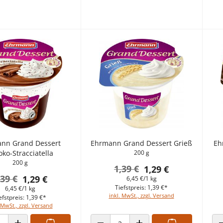
nn Grand Dessert
Ehrmann Grand Dessert Grieß
Eh
ko-Stracciatella
200 g
200 g
1,39 €
1,29 €
,39 €
1,29 €
6,45 €/1 kg
Tiefstpreis: 1,39 €*
6,45 €/1 kg
inkl. MwSt., zzgl. Versand
efstpreis: 1,39 €*
 MwSt., zzgl. Versand