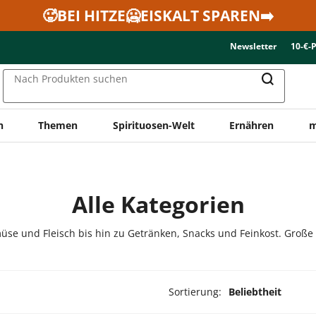
🥵BEI HITZE🥶EISKALT SPAREN➡️
Newsletter
10-€-
Nach Produkten suchen
n
Themen
Spirituosen-Welt
Ernähren
m
Alle Kategorien
üse und Fleisch bis hin zu Getränken, Snacks und Feinkost. Große
Sortierung:
Beliebtheit
ukte ausgewählt