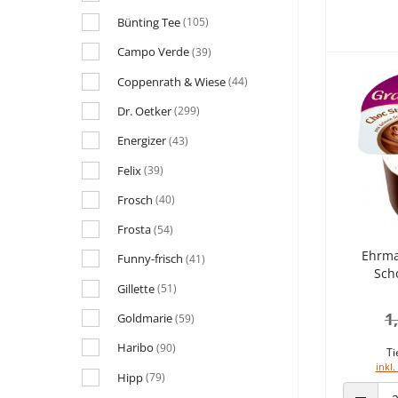
Bünting Tee
(105)
Campo Verde
(39)
Coppenrath & Wiese
(44)
Dr. Oetker
(299)
Energizer
(43)
Felix
(39)
Frosch
(40)
Frosta
(54)
Ehrma
Funny-frisch
(41)
Scho
Gillette
(51)
1
Goldmarie
(59)
Haribo
(90)
Ti
inkl.
Hipp
(79)