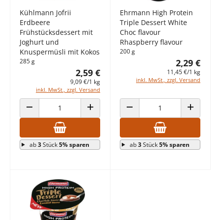
Kühlmann Jofrii
Ehrmann High Protein
Erdbeere
Triple Dessert White
Frühstücksdessert mit
Choc flavour
Joghurt und
Rhaspberry flavour
Knuspermüsli mit Kokos
200 g
285 g
2,29 €
2,59 €
11,45 €/1 kg
inkl. MwSt., zzgl. Versand
9,09 €/1 kg
inkl. MwSt., zzgl. Versand
ANZAHL VERRINGERN
ANZAHL ERHÖHEN
ANZAHL VERRINGERN
ANZAHL E
ab
3
Stück
5% sparen
ab
3
Stück
5% sparen