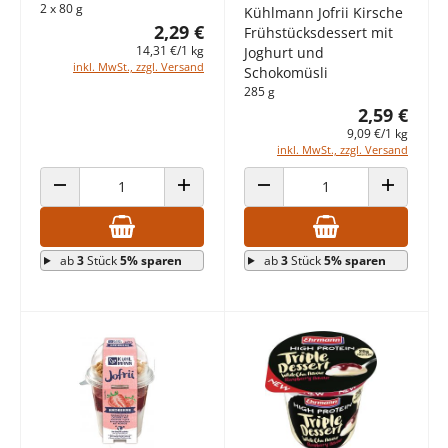
2 x 80 g
Kühlmann Jofrii Kirsche
2,29 €
Frühstücksdessert mit
14,31 €/1 kg
Joghurt und
inkl. MwSt., zzgl. Versand
Schokomüsli
285 g
2,59 €
9,09 €/1 kg
inkl. MwSt., zzgl. Versand
ANZAHL VERRINGERN
ANZAHL ERHÖHEN
ANZAHL VERRINGERN
ANZAHL E
ab
3
Stück
5% sparen
ab
3
Stück
5% sparen