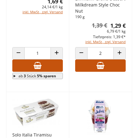
1,69 €
Milkdream Style Choc
24,14 €/1 kg
Nut
inkl. MwSt., zzgl. Versand
190 g
1,39 €
1,29 €
6,79 €/1 kg
Tiefstpreis: 1,39 €*
inkl. MwSt., zzgl. Versand
ANZAHL VERRINGERN
ANZAHL ERHÖHEN
ANZAHL VERRINGERN
ANZAHL E
ab
3
Stück
5% sparen
Solo Italia Tiramisu