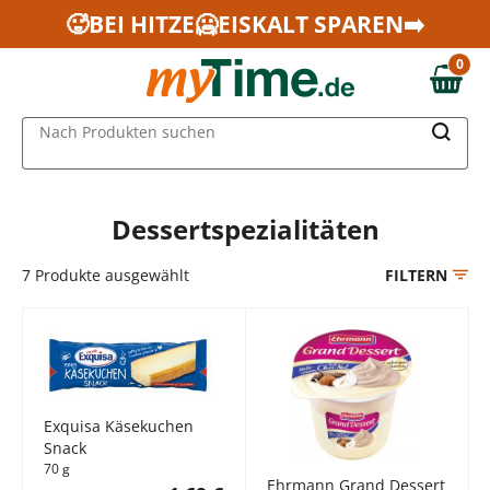
Zum Hauptinhalt springen
🥵BEI HITZE🥶EISKALT SPAREN➡️
Zur Navigation springen
0
Zur Suche springen
0,00 €
MAIN MENU
Nach Produkten suchen
Dessertspezialitäten
7
Produkte ausgewählt
FILTERN
Exquisa Käsekuchen
Snack
70 g
Ehrmann Grand Dessert