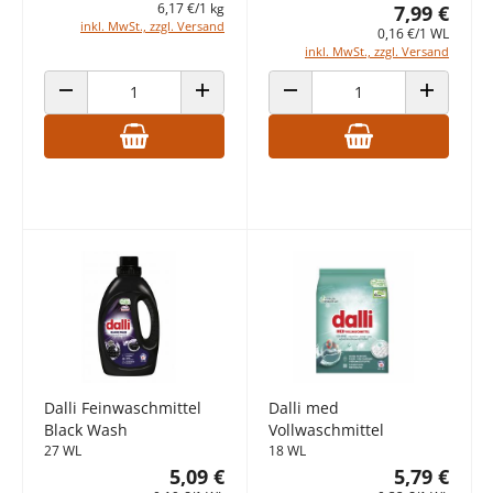
6,17 €/1 kg
7,99 €
inkl. MwSt., zzgl. Versand
0,16 €/1 WL
inkl. MwSt., zzgl. Versand
ANZAHL VERRINGERN
ANZAHL ERHÖHEN
ANZAHL VERRINGERN
ANZAHL E
Dalli Feinwaschmittel
Dalli med
Black Wash
Vollwaschmittel
27 WL
18 WL
5,09 €
5,79 €