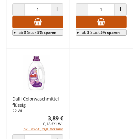
ANZAHL VERRINGERN
ANZAHL ERHÖHEN
ANZAHL VERRINGERN
ANZAHL E
ab
3
Stück
5% sparen
ab
3
Stück
5% sparen
Dalli Colorwaschmittel
flüssig
22 WL
3,89 €
0,18 €/1 WL
inkl. MwSt., zzgl. Versand