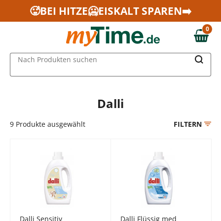
Zum Hauptinhalt springen
🥵BEI HITZE🥶EISKALT SPAREN➡️
Zur Navigation springen
0
Zur Suche springen
0,00 €
MAIN MENU
Nach Produkten suchen
Dalli
9
Produkte ausgewählt
FILTERN
Dalli Sensitiv
Dalli Flüssig med