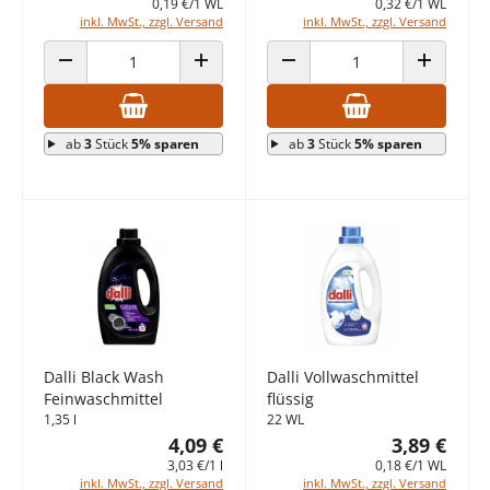
0,19 €/1 WL
0,32 €/1 WL
inkl. MwSt., zzgl. Versand
inkl. MwSt., zzgl. Versand
ANZAHL VERRINGERN
ANZAHL ERHÖHEN
ANZAHL VERRINGERN
ANZAHL E
ab
3
Stück
5% sparen
ab
3
Stück
5% sparen
Dalli Black Wash
Dalli Vollwaschmittel
Feinwaschmittel
flüssig
1,35 l
22 WL
4,09 €
3,89 €
3,03 €/1 l
0,18 €/1 WL
inkl. MwSt., zzgl. Versand
inkl. MwSt., zzgl. Versand