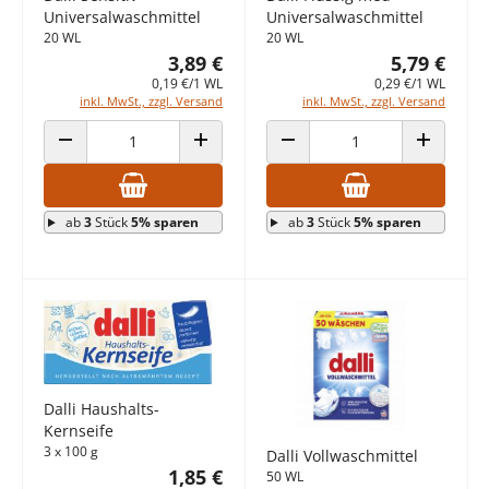
Universalwaschmittel
Universalwaschmittel
20 WL
20 WL
3,89 €
5,79 €
0,19 €/1 WL
0,29 €/1 WL
inkl. MwSt., zzgl. Versand
inkl. MwSt., zzgl. Versand
ANZAHL VERRINGERN
ANZAHL ERHÖHEN
ANZAHL VERRINGERN
ANZAHL E
ab
3
Stück
5% sparen
ab
3
Stück
5% sparen
Dalli Haushalts-
Kernseife
3 x 100 g
Dalli Vollwaschmittel
1,85 €
50 WL