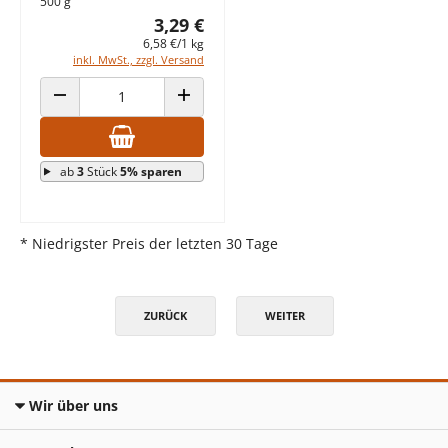
500 g
3,29 €
6,58 €/1 kg
inkl. MwSt., zzgl. Versand
ANZAHL VERRINGERN
ANZAHL ERHÖHEN
ab
3
Stück
5% sparen
* Niedrigster Preis der letzten 30 Tage
ZURÜCK
WEITER
Wir über uns