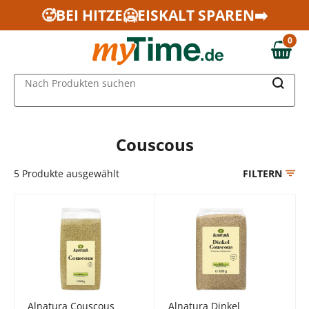
Zum Hauptinhalt springen
🥵BEI HITZE🥶EISKALT SPAREN➡️
Zur Navigation springen
0
Zur Suche springen
0,00 €
MAIN MENU
Nach Produkten suchen
Couscous
5
Produkte ausgewählt
FILTERN
Alnatura Couscous
Alnatura Dinkel