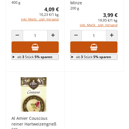
400 g
Minze
4,09 €
200 g
3,99 €
10,23 €/1 kg
inkl. MwSt., zzgl. Versand
19,95 €/1 kg
inkl. MwSt., zzgl. Versand
ANZAHL VERRINGERN
ANZAHL ERHÖHEN
ANZAHL VERRINGERN
ANZAHL E
ab
3
Stück
5% sparen
ab
3
Stück
5% sparen
Al Amier Couscous
reiner Hartweizengrieß