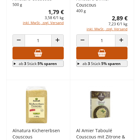
500 g
Couscous
1,79 €
400 g
2,89 €
3,58 €/1 kg
inkl. MwSt., zzgl. Versand
7,23 €/1 kg
inkl. MwSt., zzgl. Versand
ANZAHL VERRINGERN
ANZAHL ERHÖHEN
ANZAHL VERRINGERN
ANZAHL E
ab
3
Stück
5% sparen
ab
3
Stück
5% sparen
Alnatura Kichererbsen
Al Amier Taboulé
Couscous
Couscous mit Zitrone &