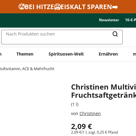
🥵BEI HITZE🥶EISKALT SPAREN➡️
Newsletter
10-€-
Nach Produkten suchen
n
Themen
Spirituosen-Welt
Ernähren
m
ultivitamin, ACE & Mehrfrucht
Christinen Multiv
Fruchtsaftgetränk
(1 l)
von
Christinen
2,09 €
2,09 €/1 l, zzgl. 0,25 € Pfand