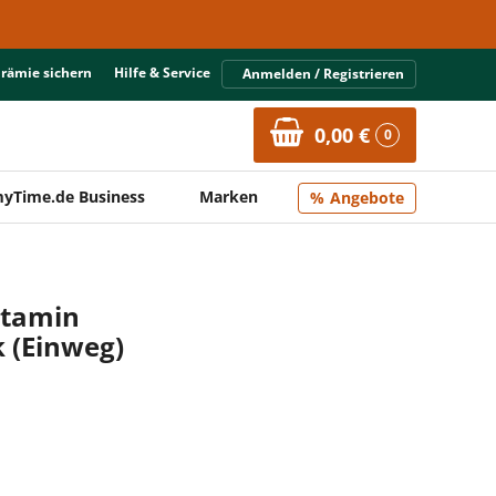
Prämie sichern
Hilfe & Service
Anmelden / Registrieren
0,00 €
0
yTime.de Business
Marken
Angebote
itamin
 (Einweg)