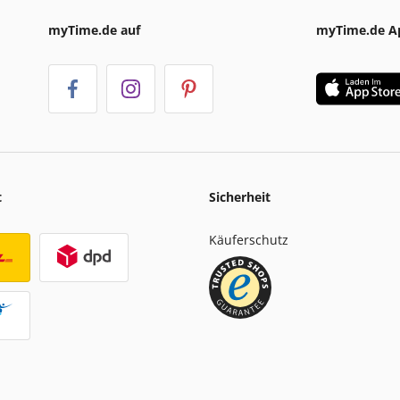
myTime.de auf
myTime.de A
t
Sicherheit
Käuferschutz