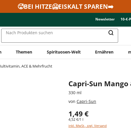
🥵BEI HITZE🥶EISKALT SPAREN➡️
Newsletter
10-€-
Nach Produkten suchen
n
Themen
Spirituosen-Welt
Ernähren
m
ultivitamin, ACE & Mehrfrucht
Capri-Sun Mango
330 ml
von
Capri-Sun
1,49 €
4,52 €/1 l
inkl. MwSt., zzgl. Versand