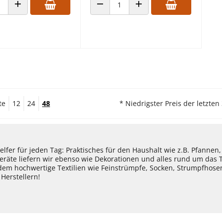
 VERRINGERN
ANZAHL ERHÖHEN
ANZAHL VERRINGERN
ANZAHL ERHÖHEN
te
12
24
48
* Niedrigster Preis der letzten
lfer für jeden Tag: Praktisches für den Haushalt wie z.B. Pfannen
eräte liefern wir ebenso wie Dekorationen und alles rund um das
dem hochwertige Textilien wie Feinstrümpfe, Socken, Strumpfhos
Herstellern!