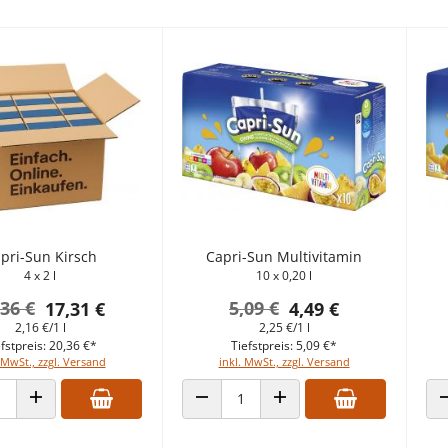
pri-Sun Kirsch
Capri-Sun Multivitamin
4 x 2 l
10 x 0,20 l
,36 €
5,09 €
17,31 €
4,49 €
2,16 €/1 l
2,25 €/1 l
fstpreis: 20,36 €*
Tiefstpreis: 5,09 €*
 MwSt., zzgl. Versand
inkl. MwSt., zzgl. Versand
 VERRINGERN
ANZAHL ERHÖHEN
ANZAHL VERRINGERN
ANZAHL ERHÖHEN