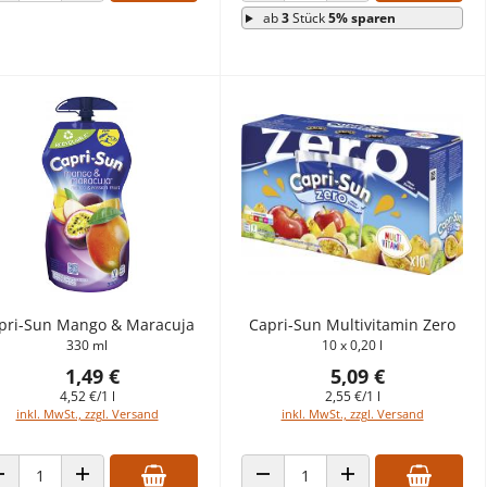
ab
3
Stück
5% sparen
pri-Sun Mango & Maracuja
Capri-Sun Multivitamin Zero
330 ml
10 x 0,20 l
1,49 €
5,09 €
4,52 €/1 l
2,55 €/1 l
inkl. MwSt., zzgl. Versand
inkl. MwSt., zzgl. Versand