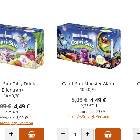
i-Sun Fairy Drink
Capri-Sun Monster Alarm
C
Elfentrank
10 x 0,20 l
10 x 0,20 l
5,09 €
4,49 €
,09 €
4,49 €
2,25 €/1 l
Tiefstpreis: 5,09 €*
2,25 €/1 l
inkl. MwSt., zzgl. Versand
efstpreis: 5,09 €*
 MwSt., zzgl. Versand
 VERRINGERN
ANZAHL ERHÖHEN
ANZAHL VERRINGERN
ANZAHL ERHÖHEN