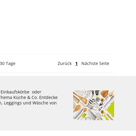
 30 Tage
Zurück
1
Nächste Seite
, Einkaufskörbe oder
 Thema Küche & Co. Entdecke
en, Leggings und Wäsche von