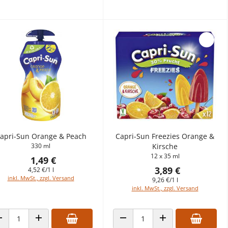
apri-Sun Orange & Peach
Capri-Sun Freezies Orange &
330 ml
Kirsche
12 x 35 ml
1,49 €
3,89 €
4,52 €/1 l
inkl. MwSt., zzgl. Versand
9,26 €/1 l
inkl. MwSt., zzgl. Versand
ANZAHL VERRINGERN
ANZAHL ERHÖHEN
ANZAHL VERRINGERN
ANZAHL ERHÖHEN