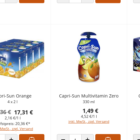
 VERRINGERN
ANZAHL ERHÖHEN
ANZAHL VERRINGERN
ANZAHL ERHÖHEN
pri-Sun Orange
Capri-Sun Multivitamin Zero
4 x 2 l
330 ml
1,49 €
,36 €
17,31 €
4,52 €/1 l
2,16 €/1 l
inkl. MwSt., zzgl. Versand
fstpreis: 20,36 €*
 MwSt., zzgl. Versand