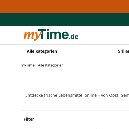
Zum Hauptinhalt springen
Zur Navigation springen
Zur Suche springen
Alle Kategorien
Grille
myTime
Alle Kategorien
Entdecke frische Lebensmittel online – von Obst, Gem
Filter
18 Pro