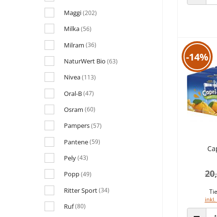
ANZAHL
Maggi
(202)
Milka
(56)
Milram
(36)
-14%
NaturWert Bio
(63)
Nivea
(113)
Oral-B
(47)
Osram
(60)
Pampers
(57)
Pantene
(59)
Ca
Pely
(43)
20
Popp
(49)
Ritter Sport
(34)
Tie
inkl.
Ruf
(80)