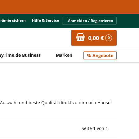
Prämie sichern
Hilfe & Service
Anmelden / Registrieren
0,00 €
0
yTime.de Business
Marken
Angebote
 Auswahl und beste Qualität direkt zu dir nach Hause!
Vorherige Seite
Nächste Seit
Seite 1 von 1