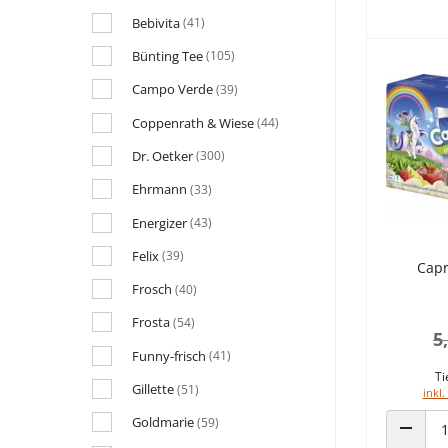
Bebivita
(41)
Bünting Tee
(105)
Campo Verde
(39)
Coppenrath & Wiese
(44)
Dr. Oetker
(300)
Ehrmann
(33)
Energizer
(43)
Felix
(39)
Capr
Frosch
(40)
Frosta
(54)
5
Funny-frisch
(41)
Ti
Gillette
(51)
inkl.
Goldmarie
(59)
ANZAHL