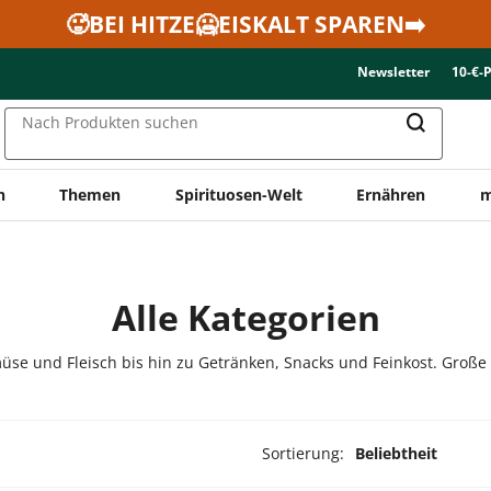
🥵BEI HITZE🥶EISKALT SPAREN➡️
Newsletter
10-€-
Nach Produkten suchen
n
Themen
Spirituosen-Welt
Ernähren
m
Alle Kategorien
üse und Fleisch bis hin zu Getränken, Snacks und Feinkost. Große
Sortierung:
Beliebtheit
dukte ausgewählt