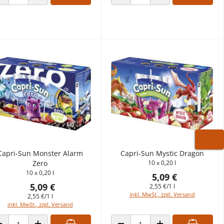
ANZAHL VERRINGERN
ANZAHL ERHÖHEN
ANZAHL VERRINGERN
ANZAHL ERHÖHEN
WARE
Capri-Sun Monster Alarm
Capri-Sun Mystic Dragon
Zero
10 x 0,20 l
10 x 0,20 l
5,09 €
5,09 €
2,55 €/1 l
inkl. MwSt., zzgl. Versand
2,55 €/1 l
inkl. MwSt., zzgl. Versand