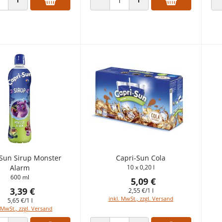
 VERRINGERN
ANZAHL ERHÖHEN
ANZAHL VERRINGERN
ANZAHL ERHÖHEN
-Sun Sirup Monster
Capri-Sun Cola
Alarm
10 x 0,20 l
600 ml
5,09 €
3,39 €
2,55 €/1 l
inkl. MwSt., zzgl. Versand
5,65 €/1 l
 MwSt., zzgl. Versand